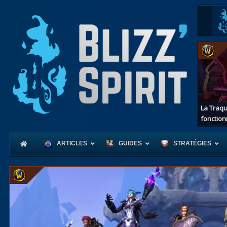
La Traqu
fonction
ARTICLES
GUIDES
STRATÉGIES
Coeur
d'Azerot