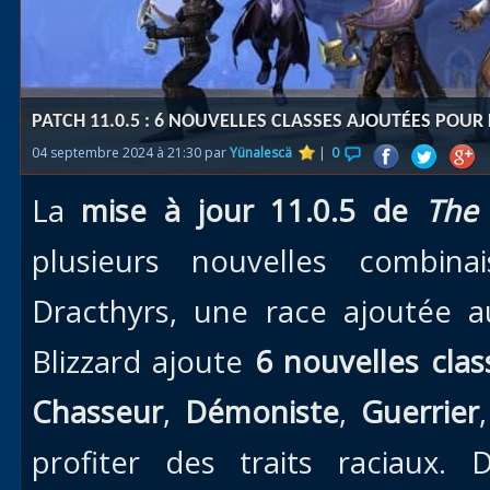
Races
alliées
Explor
PATCH 11.0.5 : 6 NOUVELLES CLASSES AJOUTÉES POUR
des îles
04 septembre 2024 à 21:30 par
Yünalescä
|
0
Nazjat
La
mise à jour 11.0.5 de
The
Mécagon
Débloq
plusieurs nouvelles combin
le vol
Dracthyrs, une race ajoutée
Assaut
Blizzard ajoute
6 nouvelles clas
Uldum et
Val
Chasseur
,
Démoniste
,
Guerrier
Vision
profiter des traits raciaux. 
horrifiqu