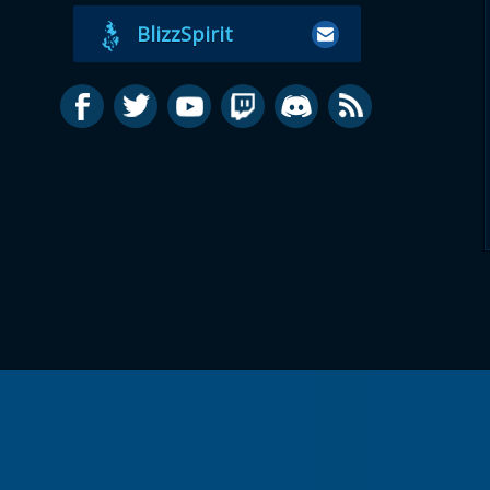
BlizzSpirit