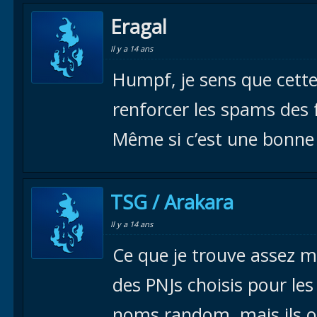
Eragal
Il y a 14 ans
Humpf, je sens que cette
renforcer les spams des 
Même si c’est une bonne in
TSG / Arakara
Il y a 14 ans
Ce que je trouve assez m
des PNJs choisis pour les
noms random, mais ils o