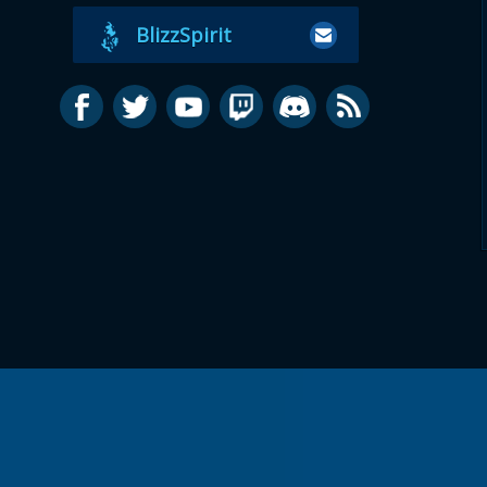
BlizzSpirit