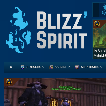
Île Anne
Midnight
ARTICLES
GUIDES
STRATÉGIES
Coeur
d'Azerot