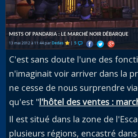
Races
alliées
Explor
MISTS OF PANDARIA : LE MARCHÉ NOIR DÉBARQUE
des îles
13 mai 2012 à 11:44 par
Dedas
|
5
Nazjat
C'est sans doute l'une des fonc
Mécagon
Débloq
n'imaginait voir arriver dans la p
le vol
ne cesse de nous surprendre via
Assaut
qu'est "
l'hôtel des ventes : marc
Uldum et
Val
Il est situé dans la zone de l'Esc
Vision
plusieurs régions, encastré dans
horrifiqu