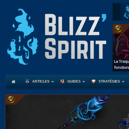
La Traqu
fonction
ARTICLES
GUIDES
STRATÉGIES
Coeur
d'Azerot