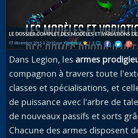
Races
alliées
Explor
LE DOSSIER COMPLET DES MODÈLES ET VARIATIONS D
des îles
07 décembre 2015 à 20:30 par
Yünalescä
|
3
Nazjat
Dans Legion, les
armes prodigie
Mécagon
Débloq
compagnon à travers toute l'ex
le vol
classes et spécialisations, et ce
Assaut
de puissance avec l'arbre de ta
Uldum et
Val
de nouveaux passifs et sorts grâ
Vision
Chacune des armes disposent 
horrifiqu