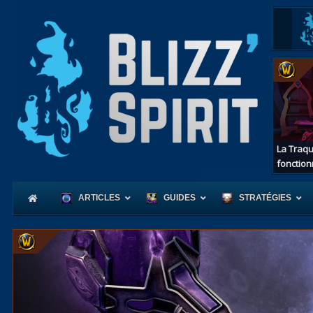
La Traqu
fonction
ARTICLES
GUIDES
STRATÉGIES
Coeur
d'Azerot