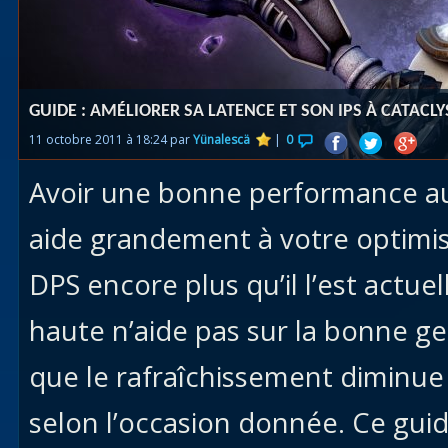
Races
alliées
Explor
GUIDE : AMÉLIORER SA LATENCE ET SON IPS À CATACL
des îles
11 octobre 2011 à 18:24 par
Yünalescä
|
0
Nazjat
Avoir une bonne performance au
Mécagon
Débloq
aide grandement à votre optimis
le vol
DPS encore plus qu’il l’est actu
Assaut
haute n’aide pas sur la bonne ges
Uldum et
Val
que le rafraîchissement diminue 
Vision
selon l’occasion donnée. Ce gui
horrifiqu