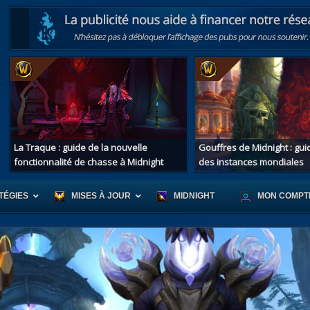
La Traque : guide de la nouvelle
Gouffres de Midnight : gu
fonctionnalité de chasse à Midnight
des instances mondiales
TÉGIES
MISES À JOUR
MIDNIGHT
MON COMPT
r d'Azeroth
Scénario de Chromie
Les montur
s alliées
Les bastonneurs
Les mascot
oration des îles
Rivage Brisé
Les jouets