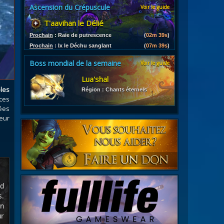
Ascension du Crépuscule
Voir le guide
es
T'aavihan le Délié
les d'armures
ires
Prochain
:
Raie de putrescence
(
02m 37s
)
Prochain
:
Ix le Déchu sanglant
(
07m 37s
)
Boss mondial de la semaine
Voir le guide
Lua'shal
les
Région : Chants éternels
ces
nées
eur
id
s.
n
ur