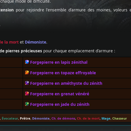
 chaque mode de difficulté.
tension
pour rejoindre l'ensemble d'armure des moines, voleurs 
.
de la mort
et
Démoniste
.
de pierres précieuses
pour chaque emplacement d'armure :
Forgepierre en lapis zénithal
Forgepierre en topaze effroyable
Forgepierre en améthyste du zénith
Forgepierre en grenat vénéré
Forgepierre en jade du zénith
,
Évocateur
,
Prêtre
,
Démoniste
,
Ch. de démons
,
Ch. de la mort
,
Mage
,
Chasseur