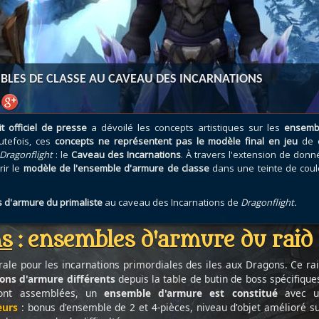
atar
et
Mécagone
Débloquer le vol
Les héritag
oquer le vol
Les invasions
Les ensemb
uts à Uldum et au Val
Arme prodigieuse
Les légenda
ons horrifiques
Les réputations
Les métiers
MBLES DE CLASSE AU CAVEAU DES INCARNATIONS
VOIR + DE GUIDES
it officiel de presse
a dévoilé les concepts artistiques sur les
ensemb
utefois, ces
concepts ne représentent pas le modèle final en jeu
de 
Dragonflight
: le
Caveau des Incarnations
. À travers l'extension de don
ir le
modèle de l'ensemble d'armure de classe
dans une teinte de coul
 d'armure du primaliste
au caveau des Incarnations de
Dragonflight.
ns
: ensembles d'armure du raid
ale pour les incarnations primordiales des iles aux Dragons. Ce ra
tons d'armure différents
depuis la table de butin de boss spécifique
sont assemblées, un
ensemble d'armure est constitué
avec u
eurs
: bonus d'ensemble de 2 et 4-pièces, niveau d'objet amélioré s