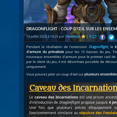
Nazj
Débl
Assa
Visi
DRAGONFLIGHT : COUP D’ŒIL SUR LES ENSE
16 juillet 2022 à 16:25 par
Yünalescä
|
0
Pendant la révélation de l'extension
Dragonflight
, le
k
d'armure du primaliste
pour les 13 classes du jeu. To
nouveaux ensembles d'armure pour le premier raid de
par le client du jeu, il est désormais possible de découvr
uniquement.
Vous pouvez jeter un coup d'œil sur
plusieurs ensembles
Caveau des Incarnatio
Le
caveau des Incarnations
est une prison ancestr
d'introduction de
Dragonflight
propose jusqu'à
4 je
Une fois que plusieurs pièces d'équipement 
fonctionnement similaire au
sépulcre des Fondat