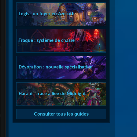
Logis : un foyer en Azeroth
Traque : système de chasse
Dévoration : nouvelle spécialisation
Haranir : race alliée de Midnight
Consulter tous les guides