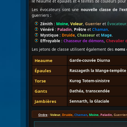
le heaume et épaules et 4 teintes de couleurs pour
Les évocateurs sont une
nouvelle classe de l'ex
guerriers :
Zénith
:
Moine
,
Voleur
,
Guerrier
et
Évocateur
Vénéré
:
Paladin
,
Prêtre
et
Chaman
.
Mystique
:
Druide
,
Chasseur
et
Mage
.
Effroyable
:
Chasseur de démons
,
Chevalier 
Les jetons de classe utilisent également des
noms 
Heaume
Garde-couvée Diurna
Épaules
Raszageth la Mange-tempête
Torse
Kurog Totem-sinistre
Gants
Dathéa, transcendée
Jambières
Sennarth, la Glaciale
Ordre
:
Voleur
,
Druide
,
Chaman
,
Moine
,
Paladin
,
Guerrier