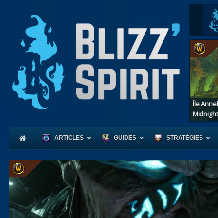
Île Anne
Midnight
ARTICLES
GUIDES
STRATÉGIES
Coeur
d'Azerot