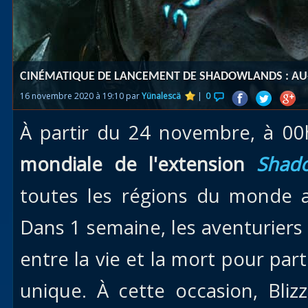
Races
alliées
Explor
CINÉMATIQUE DE LANCEMENT DE SHADOWLANDS : AU-
des îles
16 novembre 2020 à 19:10 par
Yünalescä
|
0
Nazjat
À partir du 24 novembre, à 00h
Mécagon
Débloq
mondiale de l'extension
Shad
le vol
toutes les régions du monde 
Assaut
Dans 1 semaine, les aventuriers 
Uldum et
Val
entre la vie et la mort pour par
Vision
unique. À cette occasion, Bliz
horrifiqu