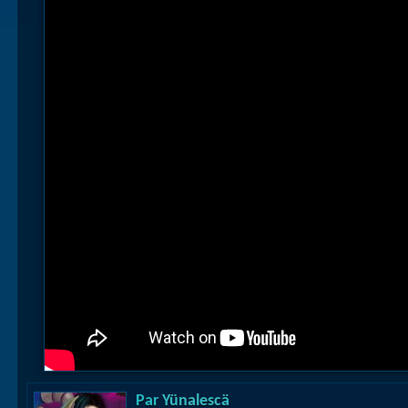
Par
Yünalescä