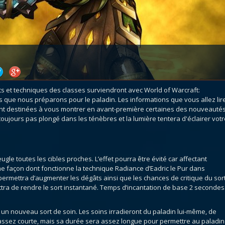
atar
et
Mécagone
Débloquer le vol
Les héritag
oquer le vol
Les invasions
Les ensemb
uts à Uldum et au Val
Arme prodigieuse
Les légenda
ons horrifiques
Les réputations
Les métiers
VOIR + DE GUIDES
s et techniques des classes surviendront avec World of Warcraft:
 que nous préparons pour le paladin. Les informations que vous allez lir
ment destinées à vous montrer en avant-première certaines des nouveauté
oujours pas plongé dans les ténèbres et la lumière tentera d'éclairer votr
le toutes les cibles proches. L’effet pourra être évité car affectant
me façon dont fonctionne la technique Radiance d’Eadric le Pur dans
ermettra d’augmenter les dégâts ainsi que les chances de critique du sort
ttra de rendre le sort instantané. Temps d’incantation de base 2 secondes
un nouveau sort de soin. Les soins irradieront du paladin lui-même, de
assez courte, mais sa durée sera assez longue pour permettre au paladin