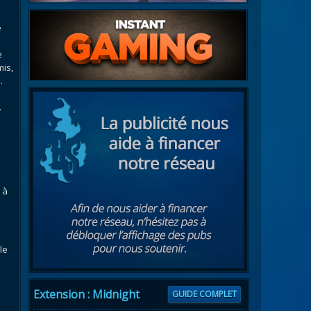
e
e
mis,
.
.
 à
le
Extension : Midnight
GUIDE COMPLET