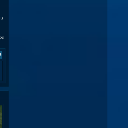
au
vos
5