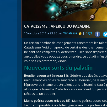
Nazj
Débl
Assa
Visi
CATACLYSME : APERÇU DU PALADIN.
10 octobre 2011 à 23:36 par
Yünalescä
|
0
Un certain nombre de changements concernant les talent
Cataclysme. Voici un aperçu de certains des changements
ne sont pas complètes ni définitives. Elles sont simple
auxquelles vous pouvez vous attendre. Le paladin n'est t
voie soit en protection, vindin
Nouveaux sorts du paladin
Bouclier aveuglant (niveau 81) :
Génère des dégâts et aveug
uniquement les cibles faisant face au bouclier, de la mê
l’épreuve du champion. Un talent dans la branche Sacré p
alors que la branche Protection aura un talent qui perme
Nécessite un bouclier.
Mains guérisseuses (niveau 83) :
Mains guérisseuses set 
façon comparable à un Totem guérisseur. Sa portée est 