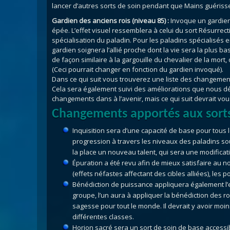
lancer d’autres sorts de soin pendant que Mains guériss
Gardien des anciens rois (niveau 85) :
Invoque un gardien
épée. L’effet visuel ressemblera à celui du sort Résurrect
spécialisation du paladin. Pour les paladins spécialisés e
gardien soignera l’allié proche dont la vie sera la plus ba
de façon similaire à la gargouille du chevalier de la mor
(Ceci pourrait changer en fonction du gardien invoqué).
Dans ce qui suit vous trouverez une liste des changement
Cela sera également suivi des améliorations que nous dés
changements dans à l’avenir, mais ce qui suit devrait v
Changements apportés aux sorts
Inquisition sera d’une capacité de base pour tous
progression à travers les niveaux des paladins so
la place un nouveau talent, qui sera une modificat
Épuration a été revu afin de mieux satisfaire au n
(effets néfastes affectant des cibles alliées), les p
Bénédiction de puissance appliquera également l’e
groupe, l’un aura à appliquer la bénédiction des r
sagesse pour tout le monde. Il devrait y avoir moi
différentes classes.
Horion sacré sera un sort de soin de base accessib