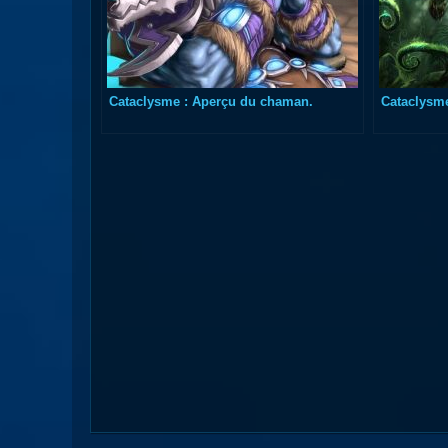
Cataclysme : Aperçu du chaman.
Cataclysme