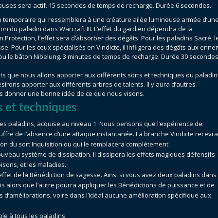
euses sera actif. 15 secondes de temps de recharge. Durée 6 secondes.
 temporaire qui ressemblera à une créature ailée lumineuse armée d’un
ion du paladin dans Warcraft III. L’effet du gardien dépendra de la
n Protection, l’effet sera d’absorber des dégâts. Pour les paladins Sacré, l
sse. Pour les ceux spécialisés en Vindicte, il infligera des dégâts aux enne
t, ou le bâton Nibelung. 3 minutes de temps de recharge. Durée 30 secondes
s que nous allons apporter aux différents sorts et techniques du paladin
irons apporter aux différents arbres de talents. Il y aura d’autres
ous donner une bonne idée de ce que nous visons.
 et techniques
 les paladins, acquise au niveau 1. Nous pensons que l’expérience de
uffre de l’absence d’une attaque instantanée. La branche Vindicte recevra
ion du sort Inquisition ou qui le remplacera complètement.
ouveau système de dissipation. Il dissipera les effets magiques défensifs
oisons, et les maladies.
ffet de la Bénédiction de sagesse. Ainsi si vous avez deux paladins dans 
ois alors que l’autre pourra appliquer les Bénédictions de puissance et de
ns d’améliorations, voire dans l’idéal aucune amélioration spécifique aux
le à tous les paladins.