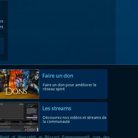
es
es
Faire un don
Faire un don pour améliorer le
réseau spirit
Les streams
Découvrez nos vidéos et streams de
la communauté
World of Warcraft® et Blizzard Entertainment® sont des