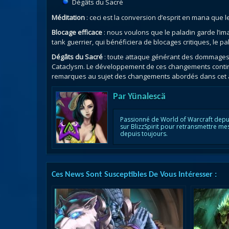
Dégâts du Sacré
Méditation
: ceci est la conversion d’esprit en mana que
Blocage efficace
: nous voulons que le paladin garde l’im
tank guerrier, qui bénéficiera de blocages critiques, le 
Dégâts du Sacré
: toute attaque générant des dommages 
Cataclysm. Le développement de ces changements continue
remarques au sujet des changements abordés dans cet 
Par
Yünalescä
Passionné de World of Warcraft depu
sur BlizzSpirit pour retransmettre me
depuis toujours.
Ces News Sont Susceptibles De Vous Intéresser :