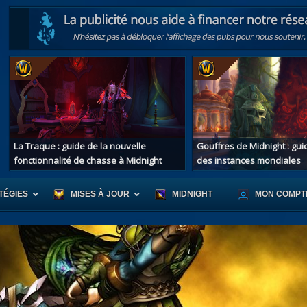
La Traque : guide de la nouvelle
Gouffres de Midnight : gu
fonctionnalité de chasse à Midnight
des instances mondiales
TÉGIES
MISES À JOUR
MIDNIGHT
MON COMPT
r d'Azeroth
Scénario de Chromie
Les montur
s alliées
Les bastonneurs
Les mascot
oration des îles
Rivage Brisé
Les jouets