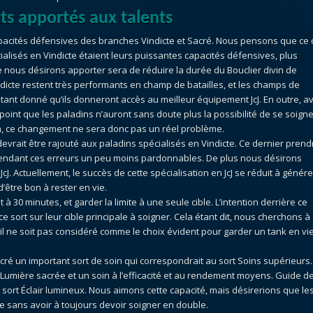
s apportés aux talents
apacités défensives des branches Vindicte et Sacré. Nous pensons que ce 
cialisés en Vindicte étaient leurs puissantes capacités défensives, plus
nous désirons apporter sera de réduire la durée du Bouclier divin de
ndicte restent très performants en champ de batailles, et les champs de
tant donné qu’ils donneront accès au meilleur équipement JcJ. En outre, a
point que les paladins n’auront sans doute plus la possibilité de se soign
n, ce changement ne sera donc pas un réel problème.
ait être rajouté aux paladins spécialisés en Vindicte. Ce dernier prendr
rendant ces erreurs un peu moins pardonnables. De plus nous désirons
JcJ. Actuellement, le succès de cette spécialisation en JcJ se réduit à génére
’être bon à rester en vie.
 30 minutes, et garder la limite à une seule cible. L’intention derrière ce
e sort sur leur cible principale à soigner. Cela étant dit, nous cherchons à
’il ne soit pas considéré comme le choix évident pour garder un tank en vie
ré un important sort de soin qui correspondrait au sort Soins supérieurs.
t Lumière sacrée et un soin à l’efficacité et au rendement moyens. Guide d
 sort Éclair lumineux. Nous aimons cette capacité, mais désirerions que le
nte sans avoir à toujours devoir soigner en double.