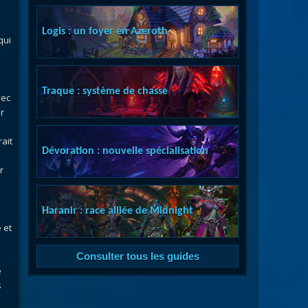
Logis : un foyer en Azeroth
qui
Traque : système de chasse
vec
er
ait
Dévoration : nouvelle spécialisation
r
Haranir : race alliée de Midnight
 et
Consulter tous les guides
e
s