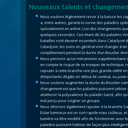
Nouveaux talents et changement
Nous voulons légèrement revoir à la baisse les c
a, entre autres, garanti la survie des paladins spé
spécialement en arène. L’un des changements que 
quelques secondes. Ceci étant dit, les paladins Vi
batailles vont devenir essentiels dans Cataclysm é
Cataclysm, les soins en général vont changer à tel 
complètement pendant la durée d’un Bouclier divi
Nous pensons qu’un mécanisme supplémentaire devr
en compte le risque de se tromper de technique, 
rajouter à cette branche une plus grande utilité en 
d’importants dégâts en début de combat, ou juste d
Nous voulons augmenter la durée du Bouclier saint à
changement est que les paladins puissent utiliser c
améliorer la polyvalence du paladin Sacré, afin qu
mal perçu pour soigner un groupe.
Nous désirons également rajouter à la branche Sac
Éclair lumineux est un sort rapide mais coûteux, e
lumière va être modifié afin de fonctionner avec le
paladins puissent l’utiliser de façon plus intellige