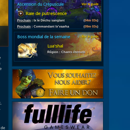
Ascension du Crépuscule
Voir le guide
es
Raie de putrescence
les d'armures
ires
Prochain
:
Ix le Déchu sanglant
(
04m 02s
)
Prochain
:
Commandant Ix'vaarha
(
09m 02s
)
Boss mondial de la semaine
Voir le guide
Lua'shal
Région : Chants éternels
e
s
e
,
.
 de