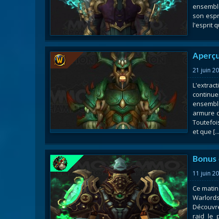
ensemble
son espr
l'esprit 
Aperçu
21 juin 2
L'extra
continue
ensembl
armure d
Toutefoi
et que [..
Bonus 
11 juin 2
Ce matin
Warlord
Découvre
raid le 