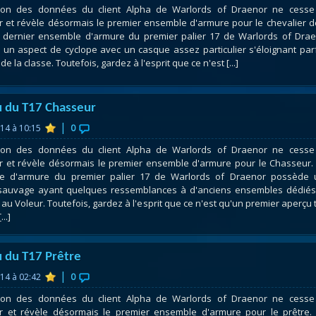
ction des données du client Alpha de Warlords of Draenor ne cess
atar
et
Mécagone
Débloquer le vol
Les héritag
r et révèle désormais le premier ensemble d'armure pour le chevalier d
oquer le vol
Les invasions
Les ensemb
 dernier ensemble d'armure du premier palier 17 de Warlords of Dra
un aspect de cyclope avec un casque assez particulier s'éloignant par
uts à Uldum et au Val
Arme prodigieuse
Les légenda
de la classe. Toutefois, gardez à l'esprit que ce n'est [...]
ons horrifiques
Les réputations
Les métiers
VOIR + DE GUIDES
 du T17 Chasseur
|
014 à 10:15
0
ction des données du client Alpha de Warlords of Draenor ne cess
r et révèle désormais le premier ensemble d'armure pour le Chasseur.
e d'armure du premier palier 17 de Warlords of Draenor possède 
sauvage ayant quelques ressemblances à d'anciens ensembles dédié
 au Voleur. Toutefois, gardez à l'esprit que ce n'est qu'un premier aperçu 
..]
 du T17 Prêtre
|
014 à 02:42
0
ction des données du client Alpha de Warlords of Draenor ne cess
r et révèle désormais le premier ensemble d'armure pour le prêtre.