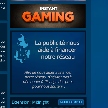
ours
ez à
e de
 Cet
une
bre.
lpha
P de
ne.
Extension : Midnight
u de
GUIDE COMPLET
 une