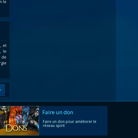
n le
, et
, le
é de
rgie
>
Faire un don
Faire un don pour améliorer le
réseau spirit