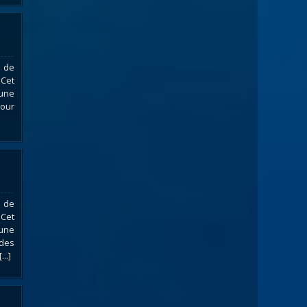
e de
 Cet
une
pour
e de
 Cet
une
 des
..]