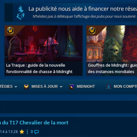
La Traque : guide de la nouvelle
Gouffres de Midnight : gu
fonctionnalité de chasse à Midnight
des instances mondiales
TÉGIES
MISES À JOUR
MIDNIGHT
MON COMPT
r d'Azeroth
Scénario de Chromie
Les montur
 du T17 Chevalier de la mort
s alliées
Les bastonneurs
Les mascot
|
014 à 13:28
0
oration des îles
Rivage Brisé
Les jouets