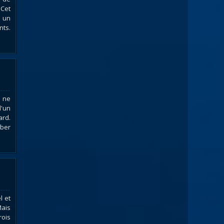
 Cet
 un
nts.
i ne
'un
ard.
mber
l et
Mais
rois