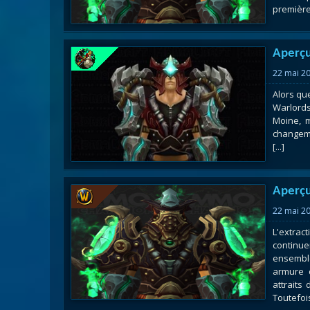
première 
Aperçu
22 mai 2
Alors qu
Warlords
Moine, m
changeme
[...]
Aperçu
22 mai 2
L'extra
continu
ensembl
armure 
attraits
Toutefois,