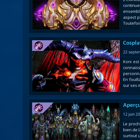
continue
ensembl
aspect p
Toutefois
Cospla
22 septe
Koni est
connais
personna
En fouil
sur ses 
Aperçu
12 juin 2
Le proch
bien de l
surtout 