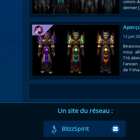
coloris 
dernier [.
Aperçu
12 juin 2
Beaucoup
nous all
T16 dém
l'ancie
de Y'shaa
Un site du réseau :
BlizzSpirit