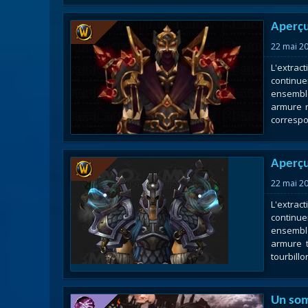
Aperç
22 mai 2
L'extra
continu
ensembl
armure r
correspon
Aperç
22 mai 2
L'extra
continue
ensembl
armure t
tourbillo
Un som