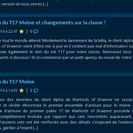
version et vous verrez [...]
 du T17 Moine et changements sur la classe !
|
014 à 22:47
0
e tout le monde attend fébrilement le lancement de la bêta, le client alph
 of Draenor vient d'être mis à jour et il contient pas mal d'information su
ais également le skin du set T17 pour notre classe. Retrouvez tous
nts ci-dessous ! Et on commence par un petit aperçu du visuel de notre 
 du T17 Moine
|
014 à 14:55
2
ction des données du client Alpha de Warlords of Draenor ne cess
er et révèle désormais le premier ensemble d'armure pour le moine.
e d'armure du premier palier 17 de Warlords of Draenor possède 
complètement évoluée par rapport aux sets rencontrés auparavant,
 d'anciens sets ont été renforcés avec des détails s'inspirant de l'extens
 gardez à l'esprit [...]