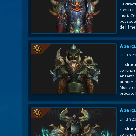
L'extra
Nazj
continue
Débl
mort. Ce
possède 
Assa
de l'âme 
Visi
Aperçu
21 juin 2
L'extra
continue
ensembl
armure 
Moine et
précoce [.
Aperçu
21 juin 2
L'extra
continue