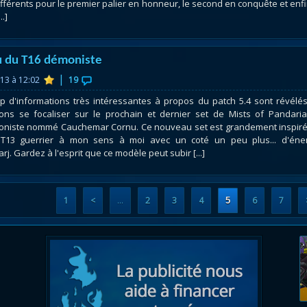
différents pour le premier palier en honneur, le second en conquête et enfi
..]
 du T16 démoniste
|
013 à 12:02
19
 d'informations très intéressantes à propos du patch 5.4 sont révélés
ons se focaliser sur le prochain et dernier set de Mists of Pandaria
oniste nommé Cauchemar Cornu. Ce nouveau set est grandement inspir
n T13 guerrier à mon sens à moi avec un coté un peu plus... d'éne
rj. Gardez à l'esprit que ce modèle peut subir [...]
1
<
…
2
3
4
6
7
5