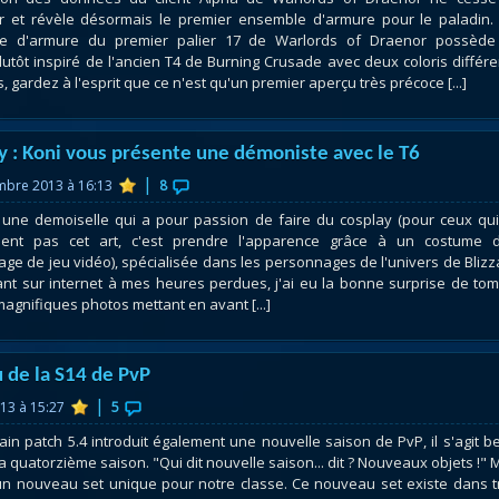
r et révèle désormais le premier ensemble d'armure pour le paladin.
e d'armure du premier palier 17 de Warlords of Draenor possède
lutôt inspiré de l'ancien T4 de Burning Crusade avec deux coloris différe
, gardez à l'esprit que ce n'est qu'un premier aperçu très précoce [...]
y : Koni vous présente une démoniste avec le T6
|
mbre 2013 à 16:13
8
 une demoiselle qui a pour passion de faire du cosplay (pour ceux qu
sent pas cet art, c'est prendre l'apparence grâce à un costume d
ge de jeu vidéo), spécialisée dans les personnages de l'univers de Blizz
lant sur internet à mes heures perdues, j'ai eu la bonne surprise de to
magnifiques photos mettant en avant [...]
 de la S14 de PvP
|
013 à 15:27
5
ain patch 5.4 introduit également une nouvelle saison de PvP, il s'agit be
a quatorzième saison. "Qui dit nouvelle saison... dit ? Nouveaux objets !" 
un nouveau set unique pour notre classe. Ce nouveau set existe dans t