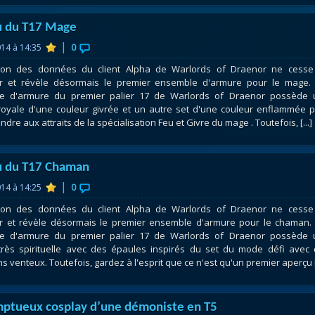
u du T17 Mage
|
014 à 14:35
0
ction des données du client Alpha de Warlords of Draenor ne cess
er et révèle désormais le premier ensemble d'armure pour le mage.
e d'armure du premier palier 17 de Warlords of Draenor possède 
oyale d'une couleur givrée et un autre set d'une couleur enflammée 
dre aux attraits de la spécialisation Feu et Givre du mage . Toutefois, [...]
u du T17 Chaman
|
014 à 14:25
0
ction des données du client Alpha de Warlords of Draenor ne cess
r et révèle désormais le premier ensemble d'armure pour le chaman.
e d'armure du premier palier 17 de Warlords of Draenor possède 
rès spirituelle avec des épaules inspirés du set du mode défi avec
ns venteux. Toutefois, gardez à l'esprit que ce n'est qu'un premier aperçu [.
ptueux cosplay d’une démoniste en T5