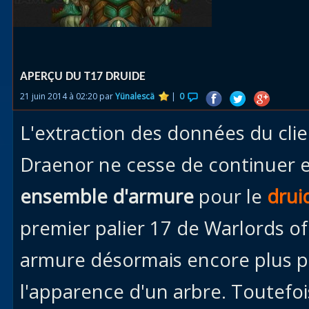
Races
alliées
Explor
APERÇU DU T17 DRUIDE
des îles
21 juin 2014 à 02:20 par
Yünalescä
|
0
Nazjat
L'extraction des données du cli
Mécagon
Débloq
Draenor ne cesse de continuer e
le vol
ensemble d'armure
pour le
drui
Assaut
premier palier 17 de Warlords 
Uldum et
Val
armure désormais encore plus p
Vision
l'apparence d'un arbre. Toutefois
horrifiqu