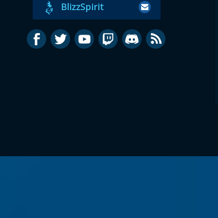
BlizzSpirit