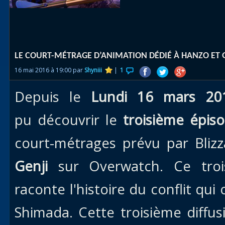
Races
alliées
Explor
LE COURT-MÉTRAGE D’ANIMATION DÉDIÉ À HANZO ET 
des îles
16 mai 2016 à 19:00 par
Shyniii
|
1
Nazjat
Depuis le
Lundi 16 mars 2
Mécagon
Débloq
pu découvrir le
troisième épis
le vol
court-métrages prévu par Bliz
Assaut
Genji
sur Overwatch. Ce tro
Uldum et
Val
raconte l'histoire du conflit q
Vision
Shimada. Cette troisième diffu
horrifiqu