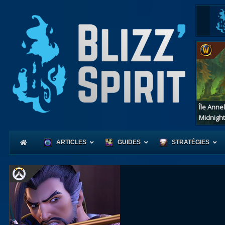
Île Anne
Midnight
ARTICLES
GUIDES
STRATÉGIES
Coeur
d'Azerot