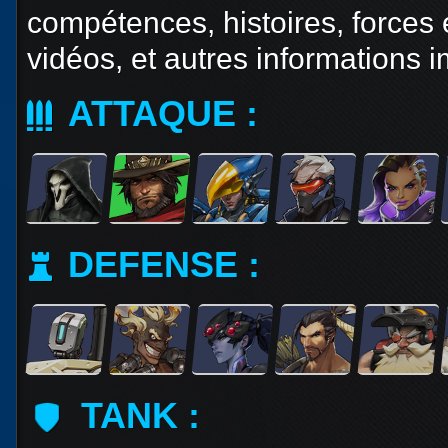
compétences, histoires, forces e
Races
alliées
vidéos, et autres informations 
Explor
ATTAQUE :
des îles
Nazjat
Mécagon
Débloq
DEFENSE :
le vol
Assaut
Uldum et
Val
Vision
TANK :
horrifiqu