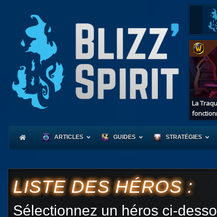
La Traqu
fonction
ARTICLES
GUIDES
STRATÉGIES
LISTE DES HÉROS :
Coeur
d'Azerot
Sélectionnez un héros ci-desso