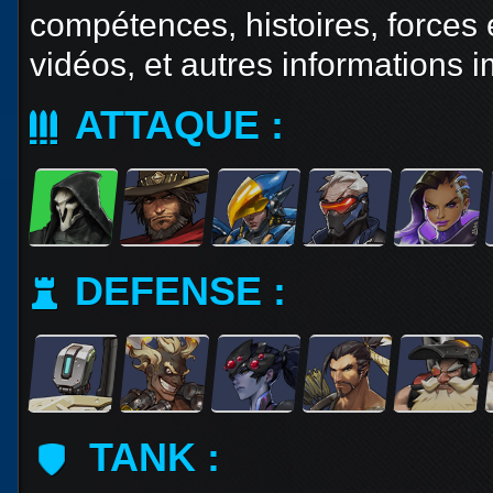
compétences, histoires, forces e
Races
alliées
vidéos, et autres informations 
Explor
ATTAQUE :
des îles
Nazjat
Mécagon
Débloq
DEFENSE :
le vol
Assaut
Uldum et
Val
Vision
TANK :
horrifiqu