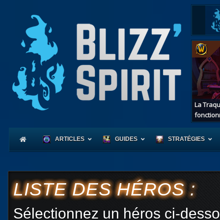
La Traqu
fonction
ARTICLES
GUIDES
STRATÉGIES
LISTE DES HÉROS :
Coeur
d'Azerot
Sélectionnez un héros ci-desso