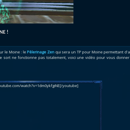
atar
et
Mécagone
Débloquer le vol
Les héritag
oquer le vol
Les invasions
Les ensemb
uts à Uldum et au Val
Arme prodigieuse
Les légenda
ons horrifiques
Les réputations
Les métiers
NE !
VOIR + DE GUIDES
ur le Moine : le
Pèlerinage Zen
qui sera un TP pour Moine permettant d'al
e sort ne fonctionne pas totalement, voici une vidéo pour vous donner
outube.com/watch?v=1dm0ykfgiNE[/youtube]