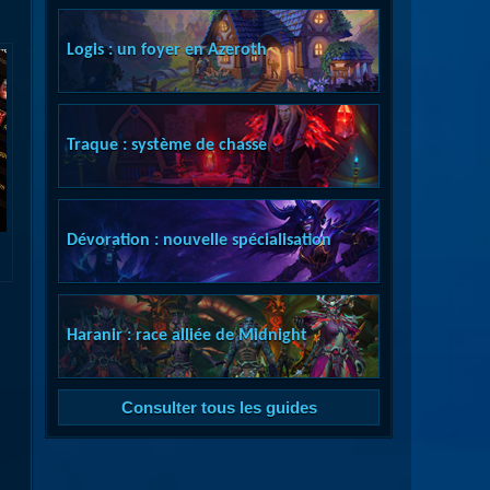
Logis : un foyer en Azeroth
Traque : système de chasse
Dévoration : nouvelle spécialisation
Haranir : race alliée de Midnight
Consulter tous les guides