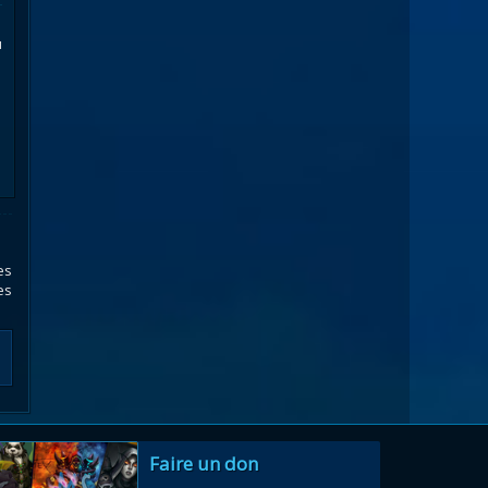
u
es
es
Faire un don