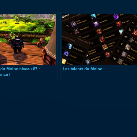
du Moine niveau 87 :
Les talents du Moine !
ance !