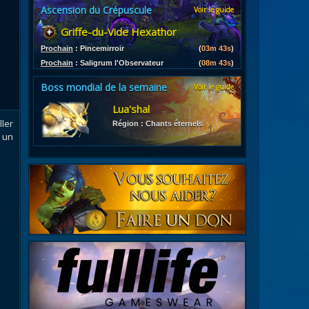
Ascension du Crépuscule
Voir le guide
es
Griffe-du-Vide Hexathor
les d'armures
ires
Prochain
:
Pincemirroir
(
03m 42s
)
Prochain
:
Saligrum l'Observateur
(
08m 42s
)
Boss mondial de la semaine
Voir le guide
Lua'shal
ler
Région : Chants éternels
 un