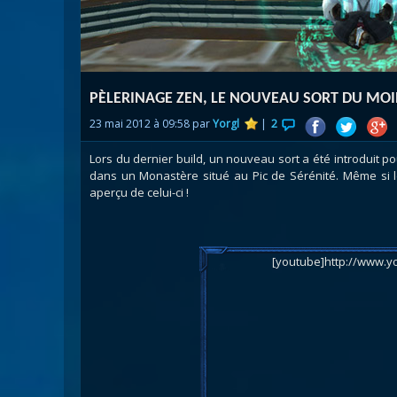
Nazj
Débl
Assa
Visi
PÈLERINAGE ZEN, LE NOUVEAU SORT DU MOI
23 mai 2012 à 09:58 par
Yorgl
|
2
Lors du dernier build, un nouveau sort a été introduit po
dans un Monastère situé au Pic de Sérénité. Même si l
aperçu de celui-ci !
[youtube]http://www.y