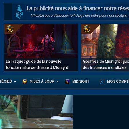
La Traque : guide de la nouvelle
Gouffres de Midnight : gu
fonctionnalité de chasse à Midnight
des instances mondiales
TÉGIES
MISES À JOUR
MIDNIGHT
MON COMPT
r d'Azeroth
Scénario de Chromie
Les montur
s alliées
Les bastonneurs
Les mascot
oration des îles
Rivage Brisé
Les jouets