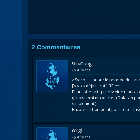
2 Commentaires
Shuaïlong
Il y a 14 ans
>Sympa ! J'adore le principe du san
J'y vois déjà le coté RP ^^.
Et aussi le fait qu'un Moine n'aura 
(Je laisserai ma pierre a Dalaran pou
simplement.).
Encore un bon point pour cette clas
Yorgl
Il y a 14 ans