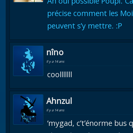
Ah oui possible Poupi. Ca 
précise comment les Moi
peuvent s’y mettre. :P
nîno
Il y a 14 ans
coolllllll
Ahnzul
Il y a 14 ans
‘mygad, c’t’énorme bus q