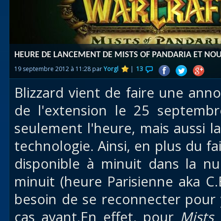
Races
alliées
Explor
HEURE DE LANCEMENT DE MISTS OF PANDARIA ET NOU
des îles
19 septembre 2012 à 11:28 par
Yorgl
|
13
Nazjat
Blizzard vient de faire une anno
Mécagon
de l'extension le 25 septemb
Débloq
seulement l'heure, mais aussi l
le vol
technologie. Ainsi, en plus du f
Assaut
disponible à minuit dans la n
Uldum et
minuit (heure Parisienne aka C.
Val
besoin de se reconnecter pour 
Vision
cas avant.En effet, pour
Mists 
horrifiqu