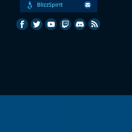
BlizzSpirit