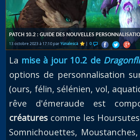
Races
alliées
Explor
PATCH 10.2 : GUIDE DES NOUVELLES PERSONNALISATI
des îles
13 octobre 2023 à 17:10 par
Yünalescä
|
0
Nazjat
La
mise à jour 10.2 de
Dragonfl
Mécagon
Débloq
options de personnalisation su
le vol
(ours, félin, sélénien, vol, aqua
Assaut
rêve d'émeraude est com
Uldum et
Val
créatures
comme les Hoursutes,
Vision
Somnichouettes, Moustanches, 
horrifiqu