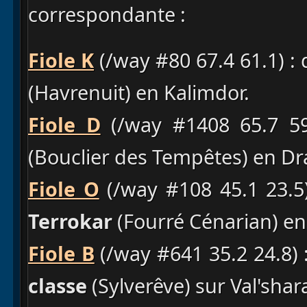
correspondante :
Fiole K
(/way #80 67.4 61.1) : 
(Havrenuit) en Kalimdor.
Fiole D
(/way #1408 65.7 59
(Bouclier des Tempêtes) en Dr
Fiole O
(/way #108 45.1 23.5)
Terrokar
(Fourré Cénarian) en
Fiole B
(/way #641 35.2 24.8) 
classe
(Sylverêve) sur Val'shar