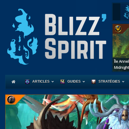
Île Anne
Midnight
ARTICLES
GUIDES
STRATÉGIES
Coeur
d'Azerot