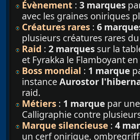
Évènement
:
3 marques
par
avec les graines oniriques p
Créatures rares
:
6 marque
plusieurs créatures rares d
Raid
:
2 marques
sur la tabl
et Fyrakka le Flamboyant e
Boss mondial
:
1 marque
pa
instance
Aurostor l'hibern
raid.
Métiers
:
1 marque
par une
Calligraphie contre plusieur
Marque silencieuse
:
4 ma
un cerf onirique, ombregriff