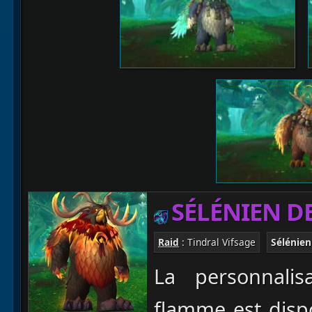
SÉLÉNIEN D
Raid
: Tindral Vifsage
Sélénien
La personnali
flamme est dispo