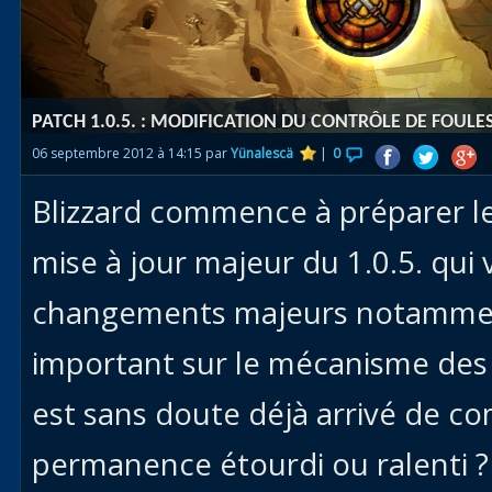
Races
alliées
Explor
PATCH 1.0.5. : MODIFICATION DU CONTRÔLE DE FOULE
des îles
06 septembre 2012 à 14:15 par
Yünalescä
|
0
Nazjat
Blizzard commence à préparer le
Mécagon
Débloq
mise à jour majeur du 1.0.5. qui
le vol
changements majeurs notamment
Assaut
important sur le mécanisme des c
Uldum et
Val
est sans doute déjà arrivé de co
Vision
permanence étourdi ou ralenti ? 
horrifiqu