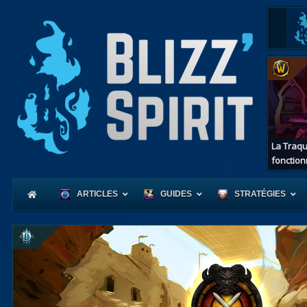
La Traqu
fonction
ARTICLES
GUIDES
STRATÉGIES
Coeur
d'Azerot