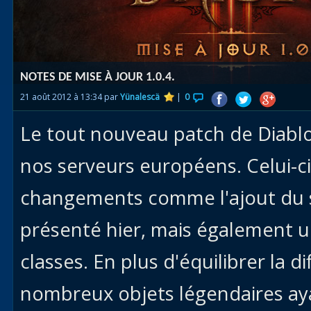
Races
alliées
Explor
NOTES DE MISE À JOUR 1.0.4.
des îles
21 août 2012 à 13:34 par
Yünalescä
|
0
Nazjat
Le tout nouveau patch de Diablo
Mécagon
Débloq
nos serveurs européens. Celui-
le vol
changements comme l'ajout du
Assaut
présenté hier, mais également u
Uldum et
Val
classes. En plus d'équilibrer la di
Vision
nombreux objets légendaires aya
horrifiqu