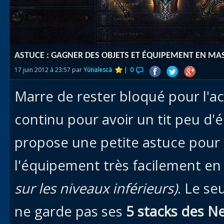
Races
alliées
Explor
ASTUCE : GAGNER DES OBJETS ET ÉQUIPEMENT EN MA
des îles
17 juin 2012 à 23:57 par
Yünalescä
|
0
Nazjat
Marre de rester bloqué pour l'acte
Mécagon
Débloq
continu pour avoir un tit peu d
le vol
propose une petite astuce pour 
Assaut
l'équipement très facilement 
Uldum et
Val
sur les niveaux inférieurs)
. Le se
Vision
ne garde pas ses
5 stacks des N
horrifiqu