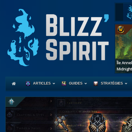
Île Anne
Midnight
ARTICLES
GUIDES
STRATÉGIES
Coeur
d'Azerot