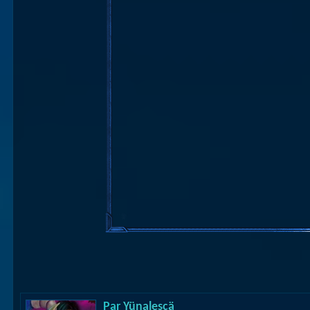
Par
Yünalescä