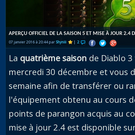
Races
alliées
Explor
APERÇU OFFICIEL DE LA SAISON 5 ET MISE À JOUR 2.4 
des îles
07 janvier 2016 à 20:44 par
Shyniii
|
2
Nazjat
La
quatrième saison
de Diablo 3
Mécagon
Débloq
mercredi 30 décembre et vous d
le vol
semaine afin de transférer ou r
Assaut
l'équipement obtenu au cours de 
Uldum et
Val
points de parangon acquis au cou
Vision
mise à jour 2.4 est disponible s
horrifiqu