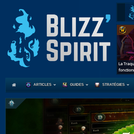
La Traqu
fonction
ARTICLES
GUIDES
STRATÉGIES
Coeur
d'Azerot