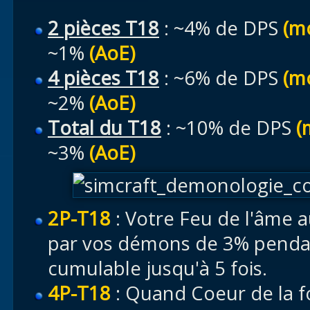
2 pièces T18
: ~4% de DPS
(m
~1%
(AoE)
4 pièces T18
: ~6% de DPS
(m
~2%
(AoE)
Total du T18
: ~10% de DPS
(
~3%
(AoE)
2P-T18
: Votre Feu de l'âme 
par vos démons de 3% pendant
cumulable jusqu'à 5 fois.
4P-T18
: Quand Coeur de la f