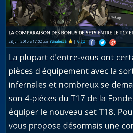
Races
alliées
Explor
LA COMPARAISON DES BONUS DE SETS ENTRE LE T17 E
des îles
28 juin 2015 à 17:02 par
Yünalescä
|
0
Nazjat
La plupart d'entre-vous ont cer
Mécagon
Débloq
pièces d'équipement avec la sort
le vol
infernales et nombreux se deman
Assaut
son 4-pièces du T17 de la Fonde
Uldum et
Val
équiper le nouveau set T18. Pou
Vision
vous propose désormais une co
horrifiqu