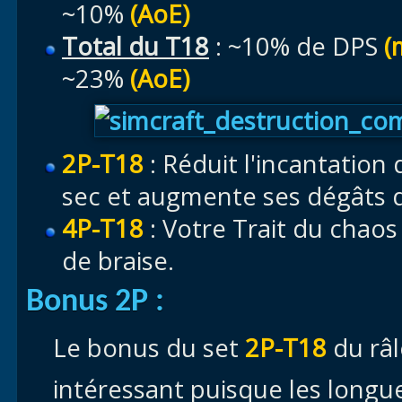
~10%
(AoE)
Total du T18
: ~10% de DPS
(
~23%
(AoE)
2P-T18
: Réduit l'incantation
sec et augmente ses dégâts 
4P-T18
: Votre Trait du cha
de braise.
Bonus 2P :
Le bonus du set
2P-T18
du râl
intéressant puisque les longu