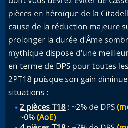
dont vous devrez éviter de casse
pièces en héroïque de la Citadel
cause de la réduction majeure s
prolonger la durée d'Âme sombr
mythique dispose d'une meilleure
en terme de DPS pour toutes les
2PT18 puisque son gain diminue
situations :
2 pièces T18
: ~2% de DPS
(m
~0%
(AoE)
4 pièces T18
: ~7% de DPS
(m