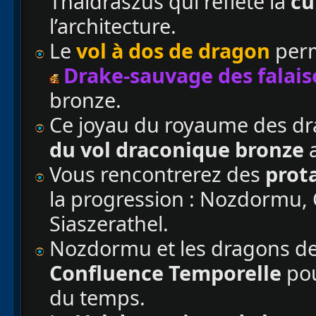
Thaldraszus qui reflète la
cu
l’architecture.
Le
vol à dos de dragon
perm
Drake-sauvage des falais
bronze.
Ce joyau du royaume des dra
du vol draconique bronze
a
Vous rencontrerez des
prot
la progression : Nozdormu,
Siaszerathel.
Nozdormu et les dragons de 
Confluence Temporelle
pou
du temps.