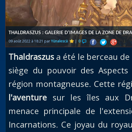
Races
alliées
Explor
THALDRASZUS : GALERIE D’IMAGES DE LA ZONE DE DR
des îles
09 août 2022 à 18:21 par
Yünalescä
|
0
Nazjat
Thaldraszus
a été le berceau de l
Mécagon
Débloq
siège du pouvoir des Aspects
le vol
région montagneuse. Cette rég
Assaut
l'aventure
sur les îles aux Dr
Uldum et
Val
menace principale de l'extens
Vision
Incarnations. Ce joyau du roy
horrifiqu