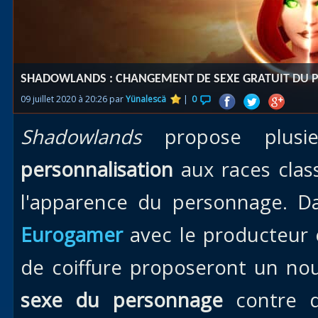
Races
alliées
Explor
SHADOWLANDS : CHANGEMENT DE SEXE GRATUIT DU 
des îles
09 juillet 2020 à 20:26 par
Yünalescä
|
0
Nazjat
Shadowlands
propose plusi
Mécagon
Débloq
personnalisation
aux races class
le vol
l'apparence du personnage. D
Assaut
Eurogamer
avec le producteur e
Uldum et
Val
de coiffure proposeront un no
Vision
sexe du personnage
contre qu
horrifiqu