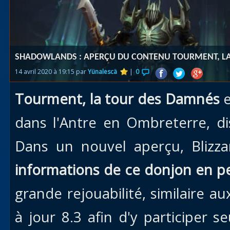
Races
alliées
Explor
SHADOWLANDS : APERÇU DU CONTENU TOURMENT, L
des îles
14 avril 2020 à 19:15 par
Yünalescä
|
0
Nazjat
Tourment, la tour des Damnés
e
Mécagon
Débloq
dans l'Antre en Ombreterre, d
le vol
Dans un nouvel aperçu, Blizz
Assaut
informations de ce donjon en pe
Uldum et
Val
grande rejouabilité, similaire au
Vision
à jour 8.3 afin d'y participer 
horrifiqu