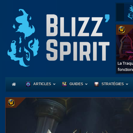
La Traqu
fonction
ARTICLES
GUIDES
STRATÉGIES
Coeur
d'Azerot