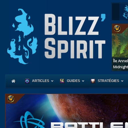
Île Anne
Midnight
ARTICLES
GUIDES
STRATÉGIES
Coeur
d'Azerot