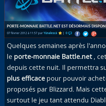
Races
alliées
Explor
PORTE-MONNAIE BATTLE.NET EST DÉSORMAIS DISPON
des îles
07 février 2012 à 11:57 par
Yünalescä
|
0
Nazjat
Quelques semaines après l'annon
Mécagon
Débloq
le
porte-monnaie Battle.net
, ce
le vol
depuis cette nuit. Il permettra s
Assaut
plus efficace
pour pouvoir achete
Uldum et
Val
proposés par Blizzard. Mais cett
Vision
surtout le jeu tant attendu Diab
horrifiqu