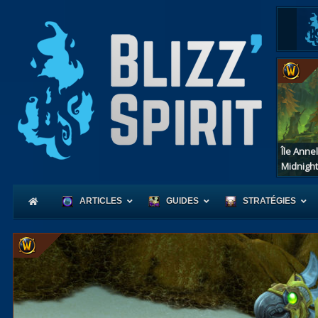
Île Anne
Midnight
ARTICLES
GUIDES
STRATÉGIES
Coeur
d'Azerot