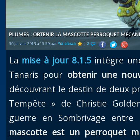
Races
alliées
Explor
PLUMES : OBTENIR LA MASCOTTE PERROQUET MÉCANI
des îles
30 janvier 2019 à 15:59 par
Yünalescä
|
2
Nazjat
La
mise à jour 8.1.5
intègre une
Mécagon
Débloq
Tanaris pour
obtenir une nouv
le vol
découvrant le destin de deux pr
Assaut
Tempête » de Christie Golden 
Uldum et
Val
guerre en Sombrivage entre l
Vision
mascotte est un perroquet m
horrifiqu