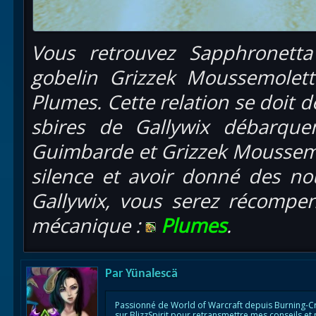
Vous retrouvez Sapphronett
gobelin Grizzek Moussemolett
Plumes. Cette relation se doit d
sbires de Gallywix débarqu
Guimbarde et Grizzek Moussemo
silence et avoir donné des nou
Gallywix, vous serez récompe
mécanique :
Plumes
.
Par
Yünalescä
Passionné de World of Warcraft depuis Burning-C
sur BlizzSpirit pour retransmettre mes conseils et