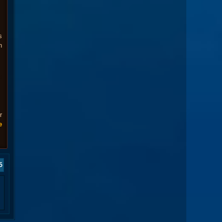
s
n
r
e
5