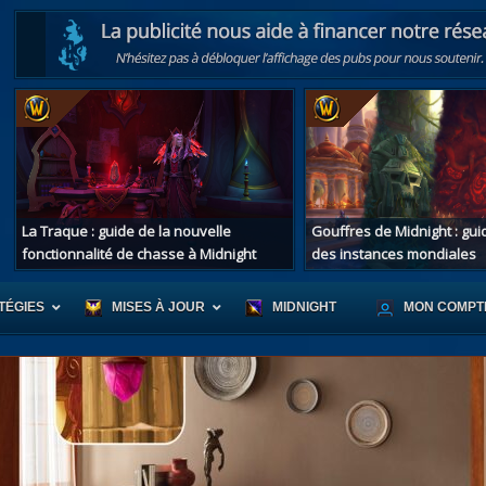
La Traque : guide de la nouvelle
Gouffres de Midnight : gu
fonctionnalité de chasse à Midnight
des instances mondiales
TÉGIES
MISES À JOUR
MIDNIGHT
MON COMPT
r d'Azeroth
Scénario de Chromie
Les montur
s alliées
Les bastonneurs
Les mascot
oration des îles
Rivage Brisé
Les jouets