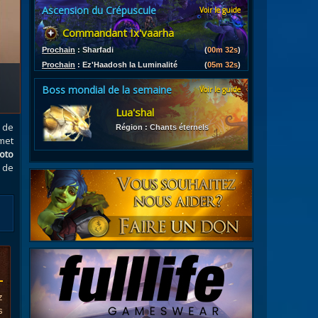
Ascension du Crépuscule
Voir le guide
es
Commandant Ix'vaarha
les d'armures
ires
Prochain
:
Sharfadi
(
00m 31s
)
Prochain
:
Ez'Haadosh la Luminalité
(
05m 31s
)
Boss mondial de la semaine
Voir le guide
Lua'shal
, de
Région : Chants éternels
rmet
oto
r de
z
s