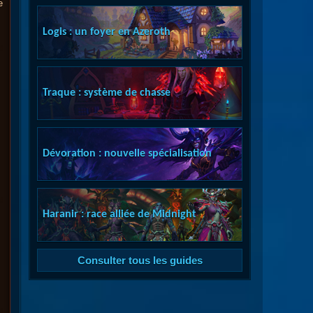
e
Logis : un foyer en Azeroth
Traque : système de chasse
Dévoration : nouvelle spécialisation
Haranir : race alliée de Midnight
Consulter tous les guides