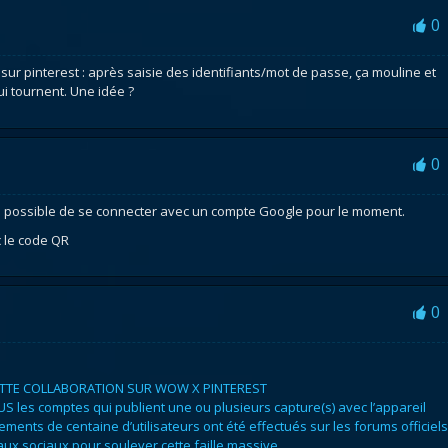
0
ur pinterest : après saisie des identifiants/mot de passe, ça mouline et
ui tournent. Une idée ?
0
pas possible de se connecter avec un compte Google pour le moment.
c le code QR
0
ETTE COLLABORATION SUR WOW X PINTEREST
 les comptes qui publient une ou plusieurs capture(s) avec l’appareil
ements de centaine d’utilisateurs ont été effectués sur les forums officiels
eaux sociaux pour soulever cette faille massive.