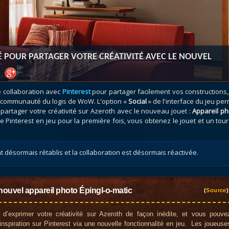
atar
et
Mécagone
Débloquer le vol
Les héritag
oquer le vol
Les invasions
Les ensemb
uts à Uldum et au Val
Arme prodigieuse
Les légenda
ons horrifiques
Les réputations
Les métiers
É POUR PARTAGER VOTRE CRÉATIVITÉ AVEC LE NOUVEL
VOIR + DE GUIDES
 collaboration avec
Pinterest
pour partager facilement vos constructions
la communauté du logis de WoW. L'option «
Social
» de l'interface du jeu pe
partager votre créativité sur Azeroth avec le nouveau jouet :
Appareil ph
 Pinterest en jeu pour la première fois, vous obtenez le jouet et un tou
 désormais rétablis et la collaboration est désormais réactivée.
nouvel appareil photo Épingl-o-matic
(
Source
)
t d’exprimer votre créativité sur Azeroth de façon inédite, et vous pouve
inspiration sur Pinterest via une nouvelle fonctionnalité en jeu. Les joueuse