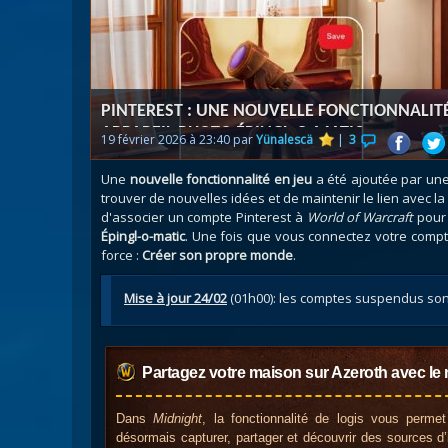
Nazj
Débl
Assa
Visi
PINTEREST : UNE NOUVELLE FONCTIONNALIT
APPAREIL PHOTO ÉPINGL-O-MATIC
19 février 2026 à 23:40 par
Yünalescä
|
3
Une
nouvelle fonctionnalité en jeu
a été ajoutée par une
trouver de nouvelles idées et de maintenir le lien avec 
d'associer un compte Pinterest à
World of Warcraft
pour 
Épingl-o-matic
. Une fois que vous connectez votre compte
force :
Créer son propre monde
.
Mise à jour 24/02
(01h00): les comptes suspendus sont
Partagez votre maison sur Azeroth avec le 
Dans
Midnight
, la fonctionnalité de logis vous perme
désormais capturer, partager et découvrir des sources d’