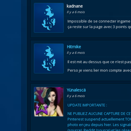
kadnane
Il y a 6 mois
Impossible de se connecter ingame s
ça reste sur la page avec 3 points q
Hitmike
Il y a 6 mois
Il est mit au dessus que ce n’est 
Perso je viens lier mon compte ave
Yünalescä
Il y a 6 mois
UPDATE IMPORTANTE :
NE PUBLIEZ AUCUNE CAPTURE DE C
Pinterest suspend actuellement TOUS
photo en jeu depuis hier. Les signal
(source), Reddit (source) et les rés