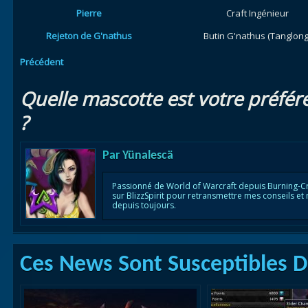
Pierre
Craft Ingénieur
Rejeton de G'nathus
Butin G'nathus (Tanglong
Précédent
Quelle mascotte est votre préfér
?
Par
Yünalescä
Passionné de World of Warcraft depuis Burning-C
sur BlizzSpirit pour retransmettre mes conseils et
depuis toujours.
Ces News Sont Susceptibles De