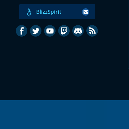
BlizzSpirit