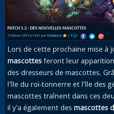
Races
alliées
Explor
PATCH 5.2 : DES NOUVELLES MASCOTTES
des îles
15 février 2013 à 14:21 par
Yünalescä
|
0
Nazjat
Lors de cette prochaine mise à j
Mécagon
Débloq
mascottes
feront leur apparitio
le vol
des dresseurs de mascottes. Grâ
Assaut
l'île du roi-tonnerre et l'île des
Uldum et
Val
mascottes traînent dans ces de
Vision
il y'a également des
mascottes d
horrifiqu