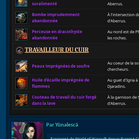
suralimenté
Aberrus.
Bombe imprudemment
À l'intersection 
abandonnée
d'Aberrus.
Perceuse en dracothyste
Au nord est de P
abandonnée
les roches.
TRAVAILLEUR DU CUIR
Au coeur de la s
Peaux imprégnées de soufre
chercheurs.
Huile d'écaille imprégnée de
Au guet d'Igria à
flammes
Djaradins.
Couteau de travail du cuir forgé
À la garnison de 
dans la lave
d'Aberrus.
Par
Yünalescä
Passionné de World of Warcraft depuis Burning-C