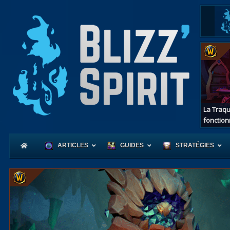
La Traqu
fonction
ARTICLES
GUIDES
STRATÉGIES
Coeur
d'Azerot