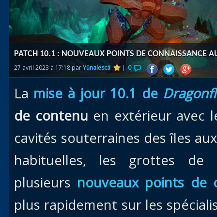
Races
alliées
Explor
PATCH 10.1 : NOUVEAUX POINTS DE CONNAISSANCE A
des îles
27 avril 2023 à 17:18 par
Yünalescä
|
0
Nazjat
La
mise à jour 10.1 de
Dragonfl
Mécagon
Débloq
de contenu
en extérieur avec l
le vol
cavités souterraines des îles au
Assaut
habituelles, les grottes de
Uldum et
Val
plusieurs
nouveaux points de 
Vision
plus rapidement sur les spéciali
horrifiqu