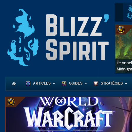
Île Anne
Midnight
ARTICLES
GUIDES
STRATÉGIES
Coeur
d'Azerot