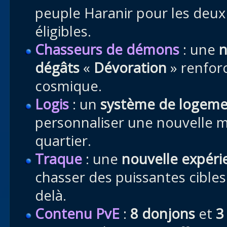
peuple Haranir pour les deux 
éligibles.
Chasseurs de démons
: une
n
dégâts
«
Dévoration
» renforc
cosmique.
Logis
: un
système de logem
personnaliser une nouvelle 
quartier.
Traque
: une
nouvelle expéri
chasser des puissantes cibles 
delà.
Contenu PvE
:
8 donjons
et
3