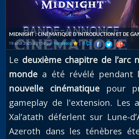
Races
alliées
Explor
MIDNIGHT : CINÉMATIQUE D’INTRODUCTION ET DE GA
des îles
19 août 2025 à 21:56 par
Yünalescä
|
0
Nazjat
Le
deuxième chapitre
de l’arc 
Mécagon
Débloq
monde
a été révélé pendant
le vol
nouvelle cinématique
pour pr
Assaut
gameplay de l'extension. Les 
Uldum et
Val
Xal’atath déferlent sur Lune-
Vision
Azeroth dans les ténèbres éte
horrifiqu