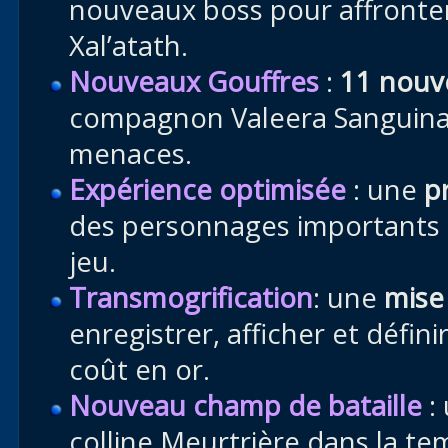
nouveaux boss pour affronter
Xal’atath.
Nouveaux Gouffres
:
11 nouve
compagnon Valeera Sanguinar
menaces.
Expérience optimisée
: une
p
des personnages importants à
jeu.
Transmogrification
: une
mise
enregistrer, afficher et défi
coût en or.
Nouveau champ de bataille
:
colline Meurtrière dans la t