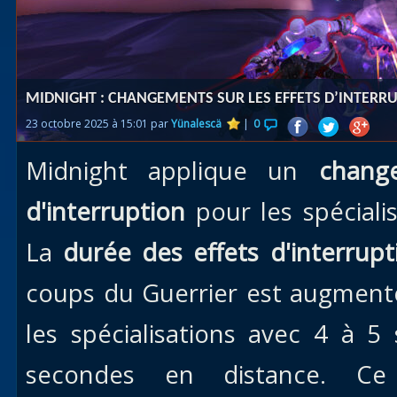
Races
alliées
Explor
MIDNIGHT : CHANGEMENTS SUR LES EFFETS D’INTERR
des îles
23 octobre 2025 à 15:01 par
Yünalescä
|
0
Nazjat
Midnight applique un
chang
Mécagon
Débloq
d'interruption
pour les spécialis
le vol
La
durée des effets d'interrupt
Assaut
coups du Guerrier est augment
Uldum et
Val
les spécialisations avec 4 à 
Vision
secondes en distance. C
horrifiqu