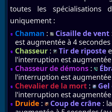
toutes les spécialisations 
uniquement :
Chaman
:
Cisaille de vent
est augmentée à 4 secondes (
Chasseur
:
Tir de riposte
e
l'interruption est augmentée 
Chasseur de démons
:
Ébr
l'interruption est augmentée 
Chevalier de la mort
:
Gel 
l'interruption est augmentée 
Druide
:
Coup de crâne
: l
augmentée à 5 secondes (au l