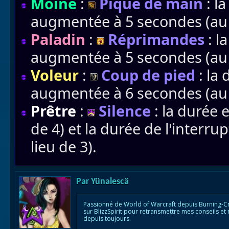
Moine
:
Pique de main
: la
augmentée à 5 secondes (au l
Paladin
:
Réprimandes
: l
augmentée à 5 secondes (au l
Voleur
:
Coup de pied
: la 
augmentée à 6 secondes (au l
Prêtre
:
Silence
: la durée 
de 4) et la durée de l'interr
lieu de 3).
Par
Yünalescä
Passionné de World of Warcraft depuis Burning-C
sur BlizzSpirit pour retransmettre mes conseils et
depuis toujours.