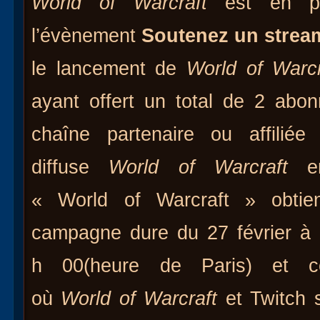
World of Warcraft
est en par
l’évènement
Soutenez un strea
le lancement de
World of Warcr
ayant offert un total de 2 abo
chaîne partenaire ou affiliée
diffuse
World of Warcraft
e
« World of Warcraft » obtie
campagne dure du 27 février à
h 00(heure de Paris) et co
où
World of Warcraft
et Twitch 