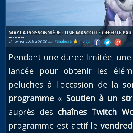
Races
alliées
Explor
MAY LA POISSONNIÈRE : UNE MASCOTTE OFFERTE PA
des îles
TWITCH
21 février 2026 à 03:03 par
Yünalescä
|
0
Nazjat
Pendant une durée limitée, un
Mécagon
Débloq
lancée pour obtenir les élé
le vol
peluches à l'occasion de la s
Assaut
programme
«
Soutien à un st
Uldum et
Val
auprès des
chaînes
Twitch W
Vision
programme est actif le
vendredi
horrifiqu