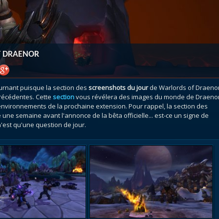
atar
et
Mécagone
Débloquer le vol
Les héritag
oquer le vol
Les invasions
Les ensemb
uts à Uldum et au Val
Arme prodigieuse
Les légenda
ons horrifiques
Les réputations
Les métiers
F DRAENOR
VOIR + DE GUIDES
urnant puisque la section des
screenshots du jour
de Warlords of Draeno
précédentes. Cette
section
vous révélera des images du monde de Draeno
environnements de la prochaine extension. Pour rappel, la section des
une semaine avant l'annonce de la bêta officielle... est-ce un signe de
'est qu'une question de jour.