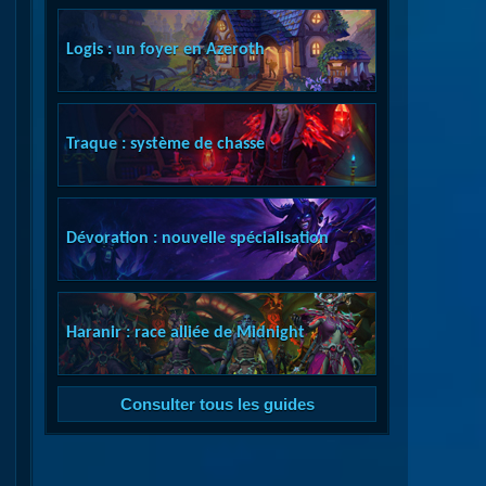
Logis : un foyer en Azeroth
Traque : système de chasse
Dévoration : nouvelle spécialisation
Haranir : race alliée de Midnight
Consulter tous les guides