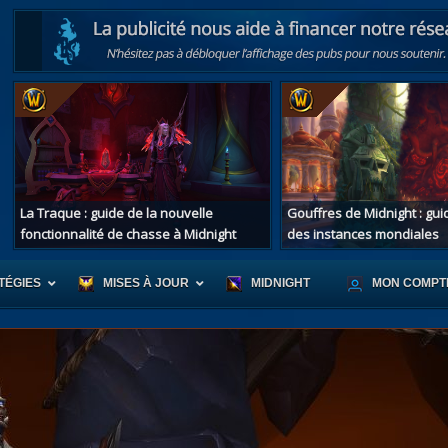
La Traque : guide de la nouvelle
Gouffres de Midnight : gu
fonctionnalité de chasse à Midnight
des instances mondiales
TÉGIES
MISES À JOUR
MIDNIGHT
MON COMPT
r d'Azeroth
Scénario de Chromie
Les montur
s alliées
Les bastonneurs
Les mascot
oration des îles
Rivage Brisé
Les jouets