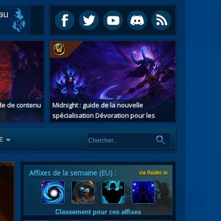
ide de contenu
Midnight : guide de la nouvelle
spécialisation Dévoration pour les
chasseurs de démons
E
Affixes de la semaine (EU) :
via Raider.io
es
tes
Classement pour ces affixes