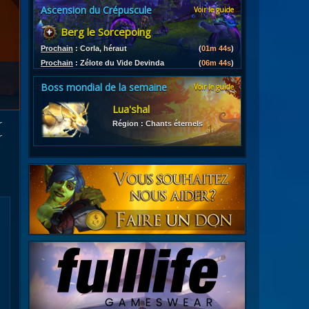
Ascension du Crépuscule
Voir le guide
es
Berg le Sorcepoing
les d'armures
ires
Prochain
:
Corla, héraut
(
01m 42s
)
Prochain
:
Zélote du Vide Devinda
(
06m 42s
)
Boss mondial de la semaine
Voir le guide
Lua'shal
r
Région : Chants éternels
r