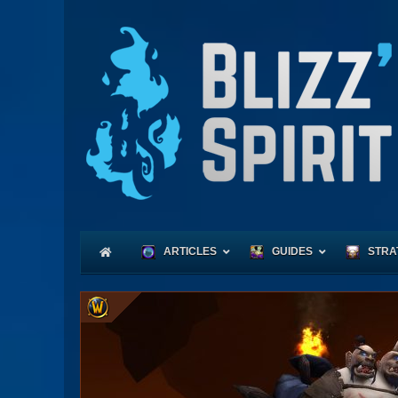
ARTICLES
GUIDES
STRA
Coeu
Race
Expl