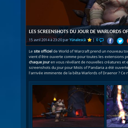
Nazj
Débl
Assa
Visi
LES SCREENSHOTS DU JOUR DE WARLORDS O
15 avril 2014 à 23:20 par
Yünalescä
|
0
Le
site officiel
de World of Warcraft prend un nouveau to
vient d'être ouverte comme pour toutes les extensions 
chaque jour
en vous révélant de nouvelles créatures et 
screenshots du jour pour Mists of Pandaria a été ouverte 
l'arrivée imminente de la bêta Warlords of Draenor ? Ce n