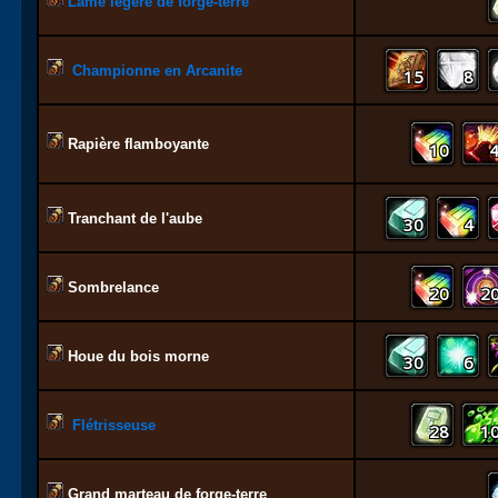
Lame légère de forge-terre
Championne en Arcanite
15
8
Rapière flamboyante
10
Tranchant de l'aube
30
4
Sombrelance
20
2
Houe du bois morne
30
6
Flétrisseuse
28
1
Grand marteau de forge-terre