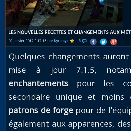
Races
alliées
Explor
LES NOUVELLES RECETTES ET CHANGEMENTS AUX MÉTI
des îles
02 janvier 2017 à 17:15 par
Kyramyz
|
3
Nazjat
Quelques changements auront l
Mécagon
Débloq
mise à jour 7.1.5, no
le vol
enchantements
pour les coll
Assaut
secondaire unique et moins
Uldum et
Val
patrons de forge
pour de l'équi
Vision
également aux apparences, de
horrifiqu