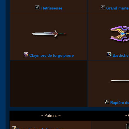
Fletrisseuse
Grand martea
Claymore de forge-pierre
Bardiche 
Rapière de
~ Patrons ~
~ 