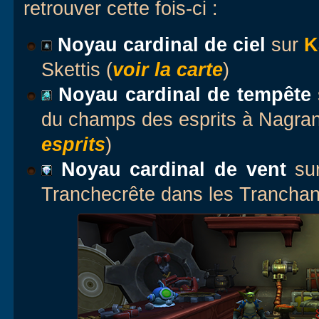
retrouver cette fois-ci :
Noyau c
ardinal de ciel
sur
K
Skettis (
voir la carte
)
Noyau c
ardinal de tempête
du champs des esprits à Nagran
esprits
)
Noyau c
ardinal de vent
su
Tranchecrête dans les Tranchan