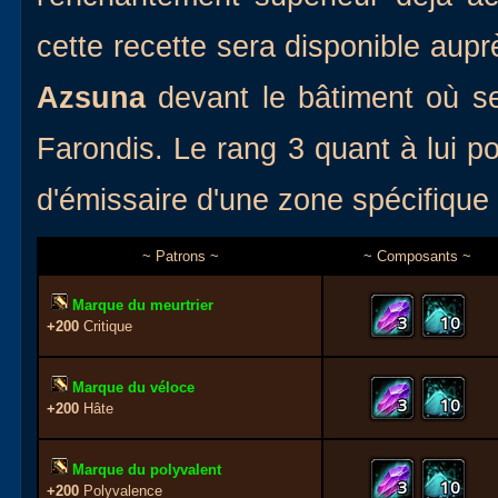
cette recette sera disponible auprè
Azsuna
devant le bâtiment où se
Farondis. Le rang 3 quant à lui p
d'émissaire d'une zone spécifiqu
~ Patrons ~
~ Composants ~
Marque du meurtrier
3
10
+200
Critique
Marque du véloce
3
10
+200
Hâte
Marque du polyvalent
3
10
+200
Polyvalence