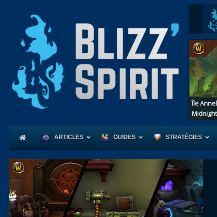
Île Anne
Midnight
ARTICLES
GUIDES
STRATÉGIES
Coeur
d'Azerot