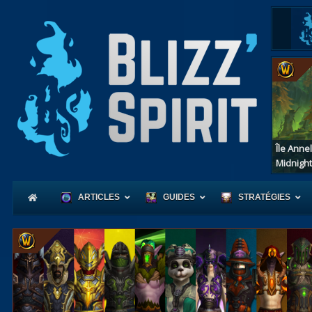
Île Anne
Midnight
ARTICLES
GUIDES
STRATÉGIES
Coeur
d'Azerot