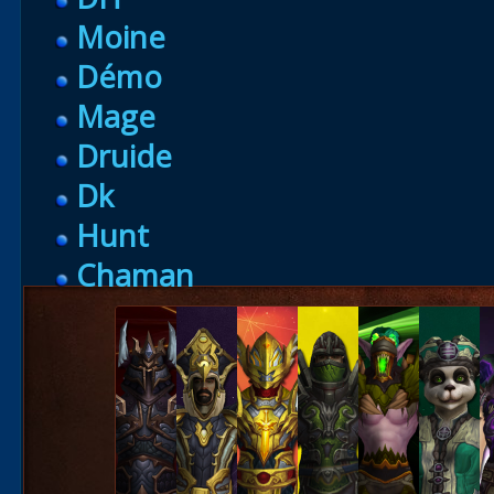
Moine
Démo
Mage
Druide
Dk
Hunt
Chaman