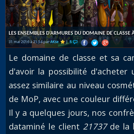
Races
alliées
Explor
LES ENSEMBLES D’ARMURES DU DOMAINE DE CLASSE 
des îles
31 mai 2016 à 21:54 par
AKse
|
8
Nazjat
Le domaine de classe et sa c
Mécagon
Débloq
d'avoir la possibilité d'acheter
le vol
assez similaire au niveau cosmé
Assaut
de MoP, avec une couleur différ
Uldum et
Val
Il y a quelques jours, nos conf
Vision
dataminé le client
21737
de la
horrifiqu