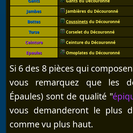
Gants
Gants du Découronné
Jambes
Jambières du Découronné
Bottes
Coussinets
du Découronné
Torse
Corselet du Découronné
Ceinture
Ceinture du Découronné
Epaules
Omoplates du Découronné
Si 6 des 8 pièces qui composent
vous remarquez que les de
Épaules) sont de qualité "
épiq
vous demanderont le plus d
comme vu plus haut.