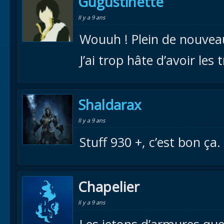
Gugustinette
Il y a 9 ans
Wouuh ! Plein de nouvea
J’ai trop hâte d’avoir les
Shaldarax
Il y a 9 ans
Stuff 930 +, c’est bon ça.
Chapelier
Il y a 9 ans
Les jetons d’armures que