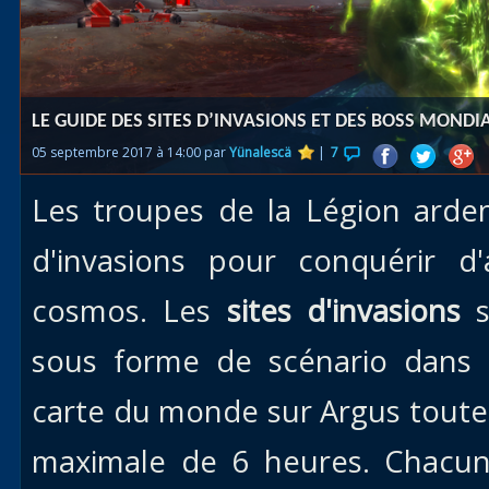
Races
alliées
Explor
LE GUIDE DES SITES D’INVASIONS ET DES BOSS MOND
des îles
05 septembre 2017 à 14:00 par
Yünalescä
|
7
Nazjat
Les troupes de la Légion arden
Mécagon
Débloq
d'invasions pour conquérir d
le vol
cosmos. Les
sites d'invasions
s
Assaut
sous forme de scénario dans 
Uldum et
Val
carte du monde sur Argus toute
Vision
maximale de 6 heures. Chacun 
horrifiqu