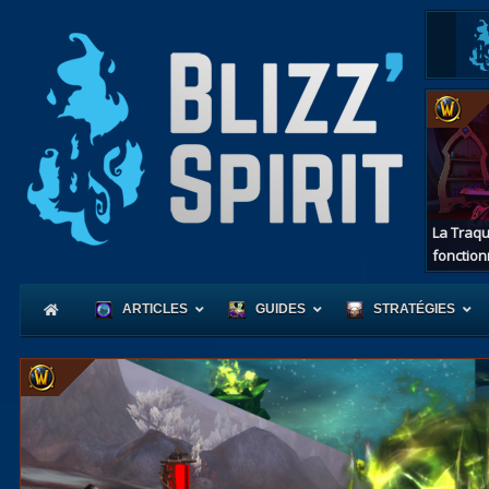
La Traqu
fonction
ARTICLES
GUIDES
STRATÉGIES
Coeur
d'Azerot