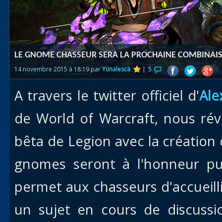
Races
alliées
Explor
LE GNOME CHASSEUR SERA LA PROCHAINE COMBINAIS
des îles
14 novembre 2015 à 18:19 par
Yünalescä
|
5
Nazjat
A travers le twitter officiel d'
Ale
Mécagon
Débloq
de World of Warcraft, nous ré
le vol
bêta de Legion avec la créatio
Assaut
gnomes seront à l'honneur pu
Uldum et
Val
permet aux chasseurs d'accueilli
Vision
un sujet en cours de discuss
horrifiqu