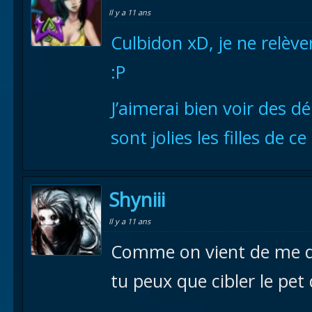
Il y a 11 ans
Culbidon xD, je ne relèv
:P
J’aimerai bien voir des d
sont jolies les filles de c
Shyniii
Il y a 11 ans
Comme on vient de me di
tu peux que cibler le pet 