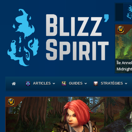
Île Anne
Midnight
ARTICLES
GUIDES
STRATÉGIES
Coeur
d'Azerot