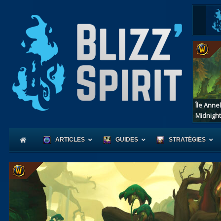
Île Anne
Midnight
ARTICLES
GUIDES
STRATÉGIES
Coeur
d'Azerot