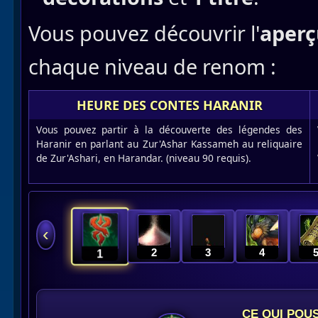
Vous pouvez découvrir l'
aperç
chaque niveau de renom :
HEURE DES CONTES HARANIR
Vous pouvez partir à la découverte des légendes des
Haranir en parlant au Zur'Ashar Kassameh au reliquaire
de Zur'Ashari, en Harandar. (niveau 90 requis).
‹
2
2
3
3
4
4
1
1
CE QUI POU