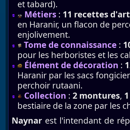
et tabard).
Métiers
:
11 recettes d'ar
en Haranir, un flacon de per
enjolivement.
Tome de connaissance
:
1
pour les herboristes et les c
Élément de décoration
:
1
Haranir par les sacs fongicien
perchoir rutaani.
Collection
:
2 montures
,
1
bestiaire de la zone par les c
Naynar
est l'intendant de rép