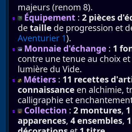
majeurs (renom 8).
Équipement
:
2 pièces d
de
taille
de progression et 
Aventurier 1
).
Monnaie d'échange
:
1 fo
contre une tenue au choix et
lumière du Vide.
Métiers
:
11 recettes d'ar
connaissance
en alchimie, tr.
calligraphie et enchantement
Collection
:
2 montures
,
1
apparences
,
4 ensembles
,
1
décorations
et
1 titre
.