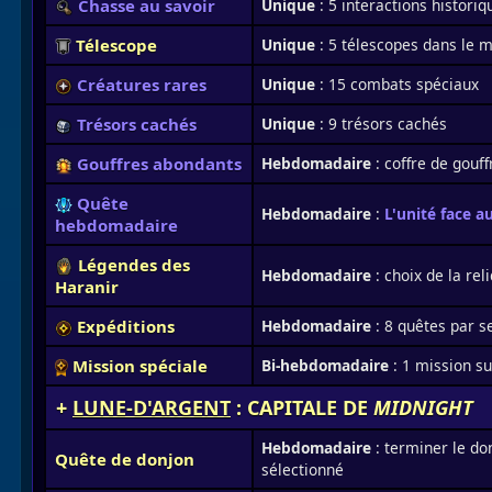
Chasse au savoir
Unique
: 5 interactions historiq
Télescope
Unique
: 5 télescopes dans le 
Créatures rares
Unique
: 15 combats spéciaux
Trésors cachés
Unique
: 9 trésors cachés
Gouffres abondants
Hebdomadaire
: coffre de gouf
Quête
Hebdomadaire
:
L'unité face a
hebdomadaire
Légendes des
Hebdomadaire
: choix de la rel
Haranir
Expéditions
Hebdomadaire
: 8 quêtes par 
Mission spéciale
Bi-hebdomadaire
: 1 mission su
+
LUNE-D'ARGENT
: CAPITALE DE
MIDNIGHT
Hebdomadaire
: terminer le do
Quête de donjon
sélectionné