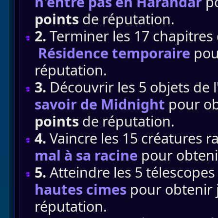
n'entre pas en Harandar
p
points
de réputation.
2.
Terminer les 17 chapitres
Résidence temporaire
pou
réputation.
3.
Découvrir les 5 objets de l
savoir de Midnight
pour ob
points
de réputation.
4.
Vaincre les 15 créatures r
mal à sa racine
pour obten
5.
Atteindre les 5 télescopes
hautes cimes
pour obtenir
réputation.