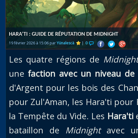
Races
alliées
Explor
HARA’TI : GUIDE DE RÉPUTATION DE MIDNIGHT
des îles
19 février 2026 à 15:06 par
Yünalescä
|
0
Nazjat
Les quatre régions de
Midnigh
Mécagon
Débloq
une
faction avec un niveau de 
le vol
d'Argent pour les bois des Chan
Assaut
pour Zul'Aman, les Hara'ti pour 
Uldum et
Val
la Tempête du Vide. Les
Hara'ti
Vision
bataillon de
Midnight
avec 
horrifiqu