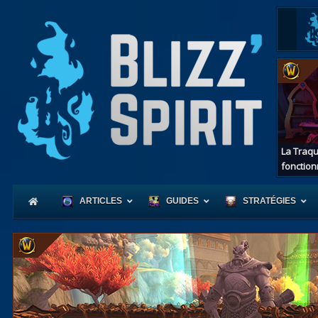
La Traqu
fonction
ARTICLES
GUIDES
STRATÉGIES
Coeur
d'Azerot