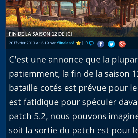
Races
alliées
Explor
FIN DE LA SAISON 12 DE JCJ
des îles
20 février 2013 à 18:19 par
Yünalescä
|
0
Nazjat
C'est une annonce que la plupar
Mécagon
Débloq
patiemment, la fin de la saison
le vol
bataille cotés est prévue pour l
Assaut
est fatidique pour spéculer dava
Uldum et
Val
patch 5.2, nous pouvons imagin
Vision
soit la sortie du patch est pour 
horrifiqu