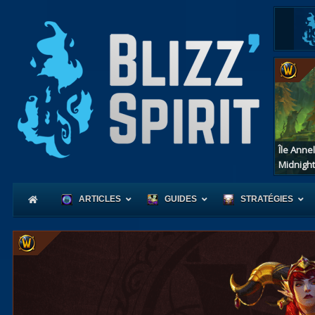
Île Anne
Midnight
ARTICLES
GUIDES
STRATÉGIES
Coeur
d'Azerot