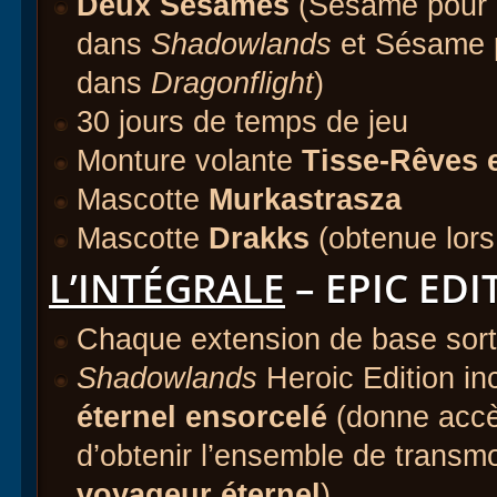
Deux Sésames
(Sésame pour l
dans
Shadowlands
et Sésame p
dans
Dragonflight
)
30 jours de temps de jeu
Monture volante
Tisse-Rêves 
Mascotte
Murkastrasza
Mascotte
Drakks
(obtenue lors
L’INTÉGRALE
– EPIC EDI
Chaque extension de base sorti
Shadowlands
Heroic Edition in
éternel ensorcelé
(donne accè
d’obtenir l’ensemble de transmo
voyageur éternel
).