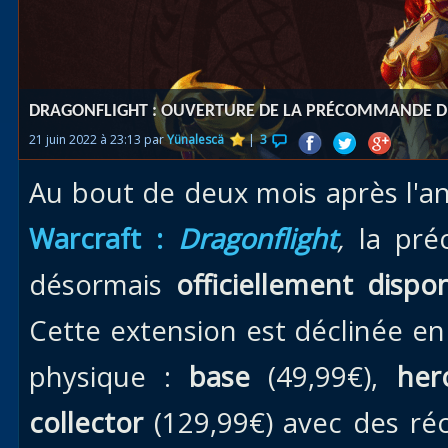
Races
alliées
Explor
DRAGONFLIGHT : OUVERTURE DE LA PRÉCOMMANDE DE
des îles
21 juin 2022 à 23:13 par
Yünalescä
|
3
Nazjat
Au bout de deux mois après l'a
Mécagon
Débloq
Warcraft :
Dragonflight
,
la pré
le vol
désormais
officiellement dispon
Assaut
Cette extension est déclinée e
Uldum et
Val
physique :
base
(49,99€),
her
Vision
collector
(129,99€) avec des réc
horrifiqu