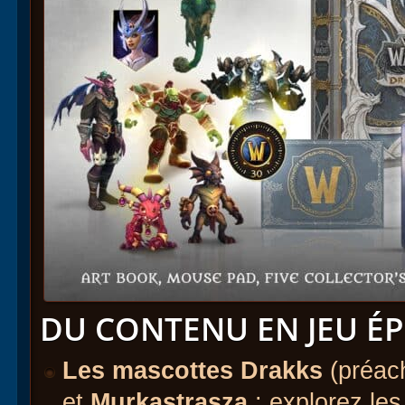
DU CONTENU EN JEU É
Les mascottes Drakks
(préac
et
Murkastrasza
: explorez le