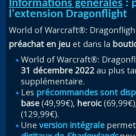
Informations générales
: 
l'extension Dragonflight
World of Warcraft®: Dragonfligh
préachat en jeu
et dans la
boutiq
World of Warcraft®: Dragonfli
31 décembre 2022
au plus ta
supplémentaire.
Les
précommandes sont disp
base
(49,99€),
heroic
(69,99€)
(129,99€).
Une
version intégrale
permet 
digitaux de
Shadowlands
pou