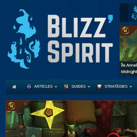
Île Anne
Midnight
ARTICLES
GUIDES
STRATÉGIES
Coeur
d'Azerot