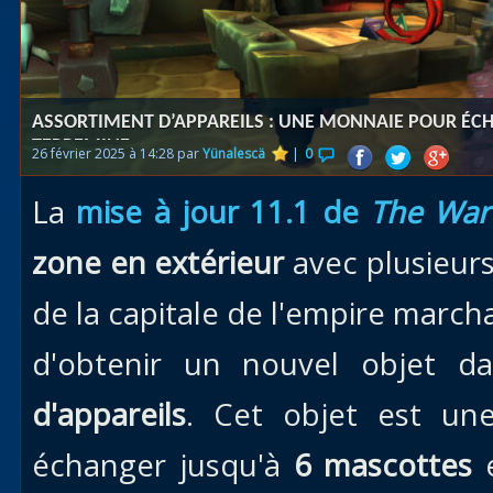
Races
alliées
Explor
ASSORTIMENT D’APPAREILS : UNE MONNAIE POUR É
des îles
TERREMINE
26 février 2025 à 14:28 par
Yünalescä
|
0
Nazjat
La
mise à jour 11.1 de
The War
Mécagon
Débloq
zone en extérieur
avec plusieurs
le vol
de la capitale de l'empire marc
Assaut
d'obtenir un nouvel objet da
Uldum et
Val
d'appareils
. Cet objet est u
Vision
échanger jusqu'à
6 mascottes
horrifiqu