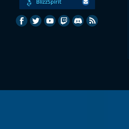
BlizzSpirit