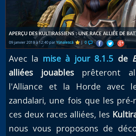
Races
alliées
Explor
APERÇU DES KULTIRASSIENS : UNE RACE ALLIÉE DE BA
des îles
09 janvier 2019 à 12:40 par
Yünalescä
|
0
Nazjat
Avec la
mise à jour 8.1.5
de
Mécagon
Débloq
alliées jouables
prêteront a
le vol
l'Alliance et la Horde avec le
Assaut
zandalari, une fois que les pré
Uldum et
Val
ces deux races alliées, les
Kultir
Vision
nous vous proposons de déc
horrifiqu