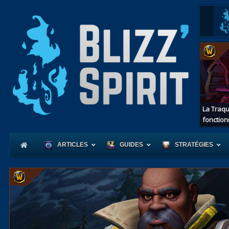
La Traqu
fonction
ARTICLES
GUIDES
STRATÉGIES
Coeur
d'Azerot