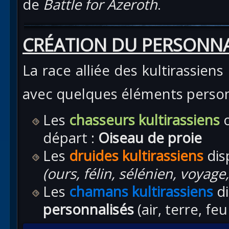
de
Battle for Azeroth
.
CRÉATION DU PERSONN
La race alliée des kultirassiens 
avec quelques éléments person
Les
chasseurs kultirassiens
départ :
Oiseau de proie
Les
druides kultirassiens
di
(ours, félin, sélénien, voyage
Les
chamans kultirassiens
di
personnalisés
(air, terre, fe