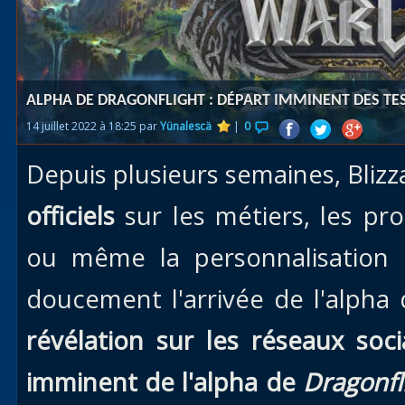
Races
alliées
Explor
ALPHA DE DRAGONFLIGHT : DÉPART IMMINENT DES TE
des îles
14 juillet 2022 à 18:25 par
Yünalescä
|
0
Nazjat
Depuis plusieurs semaines, Bliz
Mécagon
Débloq
officiels
sur les métiers, les pr
le vol
ou même la personnalisation 
Assaut
doucement l'arrivée de l'alpha
Uldum et
Val
révélation sur les réseaux soc
Vision
imminent de l'alpha de
Dragonfl
horrifiqu