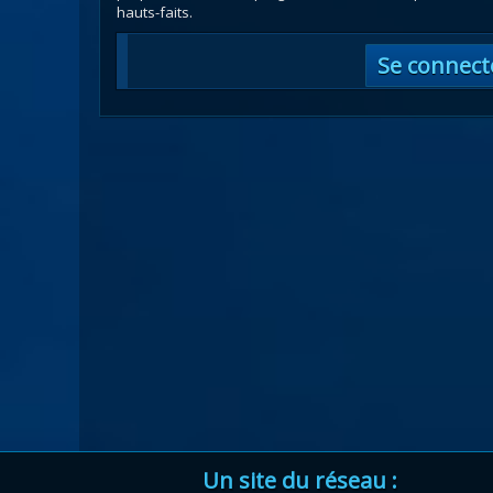
hauts-faits.
Se connect
Un site du réseau :