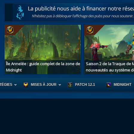
Île Annelée : guide complet de la zone de
Saison 2 de la Traque de M
Midnight
nouveautés au système d
TÉGIES
MISES À JOUR
PATCH 12.1
MIDNIGHT
r d'Azeroth
Scénario de Chromie
Les montur
s alliées
Les bastonneurs
Les mascot
oration des îles
Rivage Brisé
Les jouets