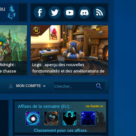
idnight :
Logis : aperçu des nouvelles
e chasse
fonctionnalités et des améliorations de
confort au patch 12.1
MON COMPTE
Affixes de la semaine (EU) :
via Raider.io
es
tes
Classement pour ces affixes