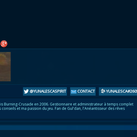
atar
et
Mécagone
Débloquer le vol
Les héritag
oquer le vol
Les invasions
Les ensemb
uts à Uldum et au Val
Arme prodigieuse
Les légenda
ons horrifiques
Les réputations
Les métiers
VOIR + DE GUIDES
@YUNALESCASPIRIT
CONTACT
YUNALESCA#260
is Burning-Crusade en 2006. Gestionnaire et administrateur à temps complet
s conseils et ma passion du jeu. Fan de Gul'dan, l'Anéantisseur des rêves