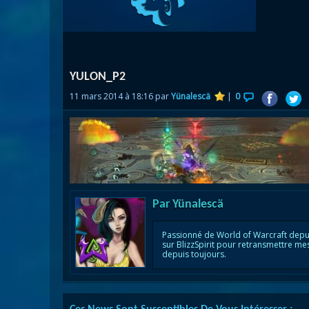
Nazj
Débl
Assa
Visi
YULON_P2
11 mars 2014 à 18:16 par
Yünalescä
|
0
Par
Yünalescä
Passionné de World of Warcraft depu
sur BlizzSpirit pour retransmettre me
depuis toujours.