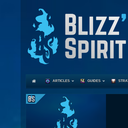
ARTICLES
GUIDES
STRA
Coeu
Race
Expl