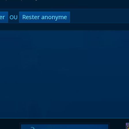
er
Rester anonyme
OU