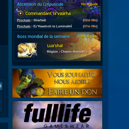
Ascension du Crépuscule
Voir le guide
es
Commandant Ix'vaarha
les d'armures
ires
Prochain
:
Sharfadi
(
02m 07s
)
Prochain
:
Ez'Haadosh la Luminalité
(
07m 07s
)
Boss mondial de la semaine
Voir le guide
Lua'shal
Région : Chants éternels
5