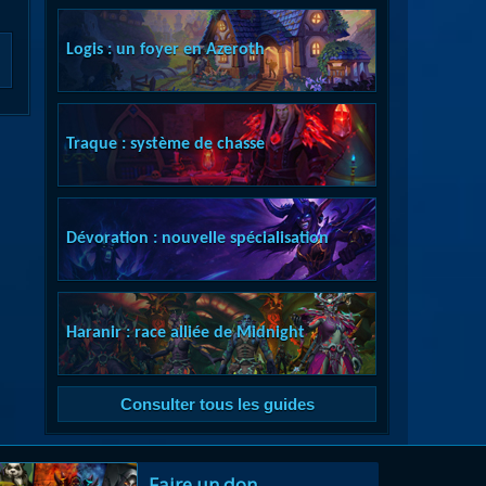
Logis : un foyer en Azeroth
Traque : système de chasse
Dévoration : nouvelle spécialisation
Haranir : race alliée de Midnight
Consulter tous les guides
Faire un don