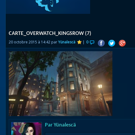
Races
alliées
Explor
CARTE_OVERWATCH_KINGSROW (7)
des îles
20 octobre 2015 à 14:42 par
Yünalescä
|
0
Nazjat
Mécagon
Débloq
le vol
Assaut
Uldum et
Val
Vision
Par
Yünalescä
horrifiqu