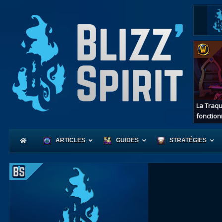
La Traqu
fonction
ARTICLES
GUIDES
STRATÉGIES
Coeur
d'Azerot