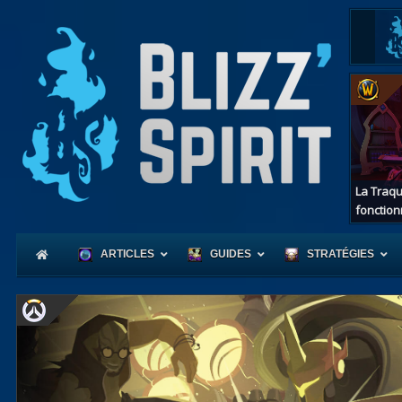
La Traqu
fonction
ARTICLES
GUIDES
STRATÉGIES
Coeur
d'Azerot