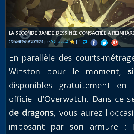
Races
alliées
Explor
LA SECONDE BANDE-DESSINÉE CONSACRÉE À REINHARD
des îles
29 avril 2016 à 03:25 par
Yünalescä
|
1
Nazjat
En parallèle des courts-métrag
Mécagon
Débloq
Winston pour le moment,
s
le vol
disponibles gratuitement en
Assaut
officiel d'Overwatch. Dans ce 
Uldum et
Val
de dragons
, vous aurez l'occas
Vision
imposant par son armure : Re
horrifiqu