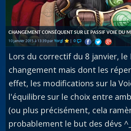
Races
alliées
Explor
CHANGEMENT CONSÉQUENT SUR LE PASSIF VOIE DU M
des îles
10 janvier 2015 à 13:39 par
Yorgl
|
0
Nazjat
Lors du correctif du 8 janvier, l
Mécagon
Débloq
changement mais dont les réper
le vol
effet, les modifications sur la 
Assaut
l'équilibre sur le choix entre a
Uldum et
Val
(ou plus précisément, cela ramène
Vision
probablement le but des dévs ^
horrifiqu