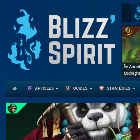
Île Anne
Midnight
ARTICLES
GUIDES
STRATÉGIES
Coeur
d'Azerot