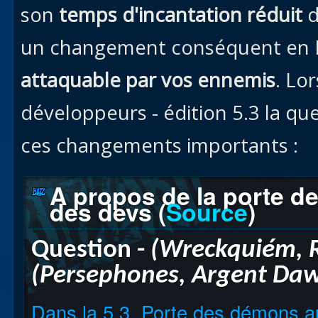
son
temps d'incantation réduit
d
un changement conséquent en Pv
attaquable par vos ennemis
. Lo
développeurs - édition 5.3 la qu
ces changements importants :
A propos de la porte d
des devs (
Source
)
Question
-
(Wreckquiém, 
(Persephones, Argent Da
Dans la 5.3, Porte des démons a