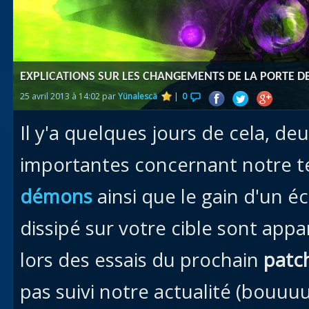
Races
alliées
Explor
EXPLICATIONS SUR LES CHANGEMENTS DE LA PORTE D
des îles
25 avril 2013 à 14:02 par
Yünalescä
|
0
Nazjat
Il y'a quelques jours de cela, de
Mécagon
Débloq
importantes concernant notre 
le vol
démons
ainsi que le gain d'un é
Assaut
dissipé sur votre cible sont appa
Uldum et
Val
lors des essais du prochain
patc
Vision
pas suivi notre actualité (bouuu
horrifiqu