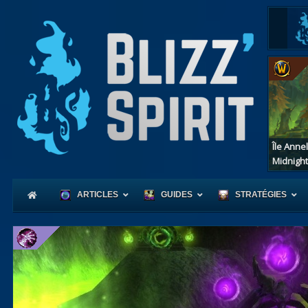
Île Anne
Midnight
ARTICLES
GUIDES
STRATÉGIES
Coeur
d'Azerot