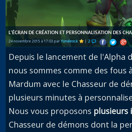
Races
alliées
Explor
L’ÉCRAN DE CRÉATION ET PERSONNALISATION DES C
des îles
24 novembre 2015 à 17:03 par
Yünalescä
|
2
Nazjat
Depuis le lancement de l'Alpha 
Mécagon
Débloq
nous sommes comme des fous à 
le vol
Mardum avec le Chasseur de dé
Assaut
plusieurs minutes à personnalise
Uldum et
Val
Nous vous proposons
plusieurs 
Vision
Chasseur de démons dont la pers
horrifiqu