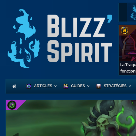
La Traqu
fonction
ARTICLES
GUIDES
STRATÉGIES
Coeur
d'Azerot