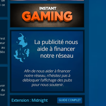
l de
i ce
'est
leur
n au
idéo
voir
e du
 sur
Extension : Midnight
GUIDE COMPLET