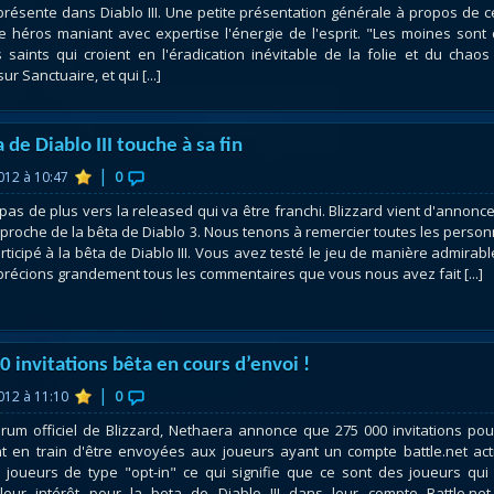
présente dans Diablo III. Une petite présentation générale à propos de c
e héros maniant avec expertise l'énergie de l'esprit. "Les moines sont
s saints qui croient en l'éradication inévitable de la folie et du chaos
ur Sanctuaire, et qui [...]
 de Diablo III touche à sa fin
|
2012 à 10:47
0
 pas de plus vers la released qui va être franchi. Blizzard vient d'annonce
e proche de la bêta de Diablo 3. Nous tenons à remercier toutes les perso
rticipé à la bêta de Diablo III. Vous avez testé le jeu de manière admirabl
récions grandement tous les commentaires que vous nous avez fait [...]
0 invitations bêta en cours d’envoi !
|
2012 à 11:10
0
orum officiel de Blizzard, Nethaera annonce que 275 000 invitations pou
t en train d'être envoyées aux joueurs ayant un compte battle.net actif
e joueurs de type "opt-in" ce qui signifie que ce sont des joueurs qui
leur intérêt pour la beta de Diablo III dans leur compte Battle.ne