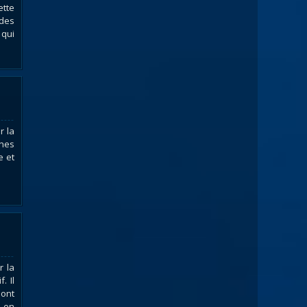
ette
 des
 qui
r la
nnes
e et
r la
. Il
 ont
t en