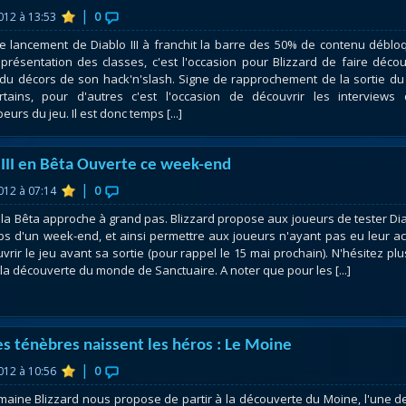
|
2012 à 13:53
0
de lancement de Diablo III à franchit la barre des 50% de contenu déblo
 présentation des classes, c'est l'occasion pour Blizzard de faire décou
 du décors de son hack'n'slash. Signe de rapprochement de la sortie du
rtains, pour d'autres c'est l'occasion de découvrir les interviews
urs du jeu. Il est donc temps [...]
 III en Bêta Ouverte ce week-end
|
2012 à 07:14
0
e la Bêta approche à grand pas. Blizzard propose aux joueurs de tester Di
emps d'un week-end, et ainsi permettre aux joueurs n'ayant pas eu leur a
vrir le jeu avant sa sortie (pour rappel le 15 mai prochain). N'hésitez plu
 la découverte du monde de Sanctuaire. A noter que pour les [...]
es ténèbres naissent les héros : Le Moine
|
2012 à 10:56
0
maine Blizzard nous propose de partir à la découverte du Moine, l'une d