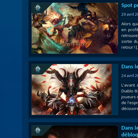
Spot pu
29 avril 
Alors qu
en profi
retrouve
sortie d
retour ! [.
Dans l
24 avril 
L'avant 
Diablo I
joueurs 
de l'espr
découvrez
Dans l
déblo