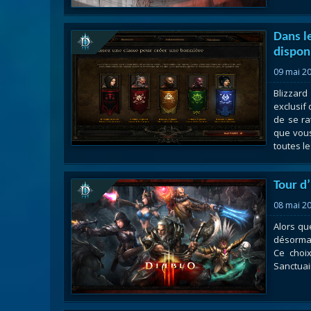
Dans l
dispon
09 mai 2
Blizzar
exclusif
de se ra
que vous
toutes le
Tour d
08 mai 2
Alors qu
désormai
Ce choix
Sanctuair