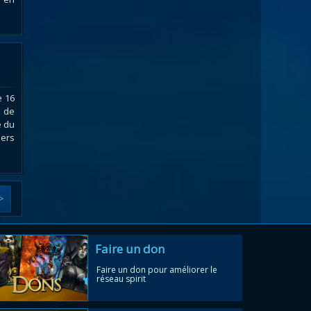
e 16
t de
e du
iers
>
Faire un don
Faire un don pour améliorer le
réseau spirit