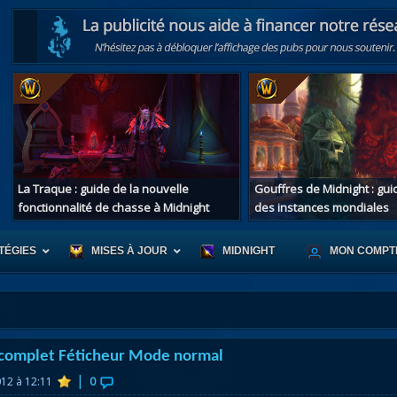
La Traque : guide de la nouvelle
Gouffres de Midnight : gu
fonctionnalité de chasse à Midnight
des instances mondiales
TÉGIES
MISES À JOUR
MIDNIGHT
MON COMPT
r d'Azeroth
Scénario de Chromie
Les montur
complet Féticheur Mode normal
s alliées
Les bastonneurs
Les mascot
|
012 à 12:11
0
oration des îles
Rivage Brisé
Les jouets