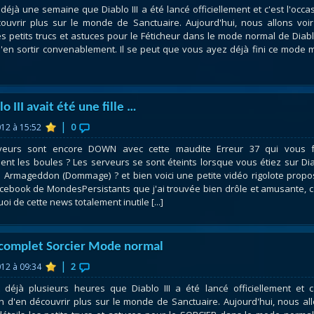
 déjà une semaine que Diablo III a été lancé officiellement et c'est l'occa
atar
et
Mécagone
Débloquer le vol
Les héritag
ouvrir plus sur le monde de Sanctuaire. Aujourd'hui, nous allons voi
oquer le vol
Les invasions
Les ensemb
les petits trucs et astuces pour le Féticheur dans le mode normal de Diablo
s'en sortir convenablement. Il se peut que vous ayez déjà fini ce mode 
uts à Uldum et au Val
Arme prodigieuse
Les légenda
ons horrifiques
Les réputations
Les métiers
VOIR + DE GUIDES
lo III avait été une fille …
|
012 à 15:52
0
veurs sont encore DOWN avec cette maudite Erreur 37 qui vous f
ment les boules ? Les serveurs se sont éteints lorsque vous étiez sur Di
Armageddon (Dommage) ? et bien voici une petite vidéo rigolote prop
acebook de MondesPersistants que j'ai trouvée bien drôle et amusante, c
oi de cette news totalement inutile [...]
complet Sorcier Mode normal
|
012 à 09:34
2
t déjà plusieurs heures que Diablo III a été lancé officiellement et c
on d'en découvrir plus sur le monde de Sanctuaire. Aujourd'hui, nous al