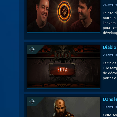
24 avril 
Le site 
outre la
l'envers
pour ce
développe
Diablo
20 avril 
La fin d
III le t
de décou
partez à
Dans l
19 avril 
Cette se