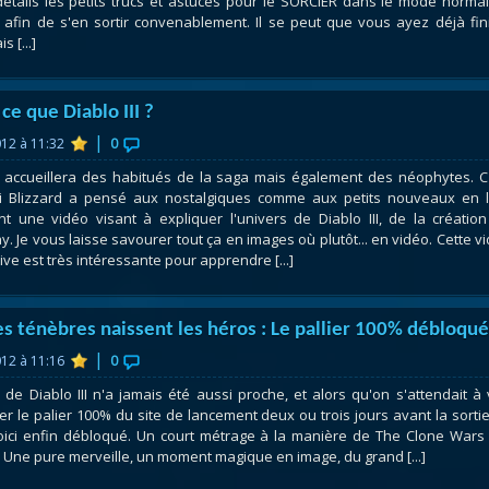
détails les petits trucs et astuces pour le SORCIER dans le mode norma
II afin de s'en sortir convenablement. Il se peut que vous ayez déjà fin
 [...]
ce que Diablo III ?
|
012 à 11:32
0
II accueillera des habitués de la saga mais également des néophytes. C
i Blizzard a pensé aux nostalgiques comme aux petits nouveaux en 
t une vidéo visant à expliquer l'univers de Diablo III, de la créatio
. Je vous laisse savourer tout ça en images où plutôt... en vidéo. Cette v
ive est très intéressante pour apprendre [...]
es ténèbres naissent les héros : Le pallier 100% débloqué
|
012 à 11:16
0
e de Diablo III n'a jamais été aussi proche, et alors qu'on s'attendait à 
r le palier 100% du site de lancement deux ou trois jours avant la sorti
voici enfin débloqué. Un court métrage à la manière de The Clone Wars
I. Une pure merveille, un moment magique en image, du grand [...]