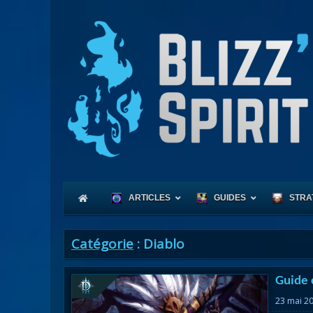
ARTICLES
GUIDES
STRA
Catégorie
: Diablo
Coeu
Guide 
Race
23 mai 2
Expl