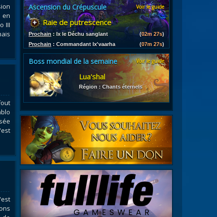
sion
Ascension du Crépuscule
Voir le guide
es
r en
Raie de putrescence
les d'armures
 III
mais
ires
Prochain
:
Ix le Déchu sanglant
(
02m 26s
)
Prochain
:
Commandant Ix'vaarha
(
07m 26s
)
Boss mondial de la semaine
Voir le guide
Lua'shal
Région : Chants éternels
out
ablo
osée
'est
'est
lons