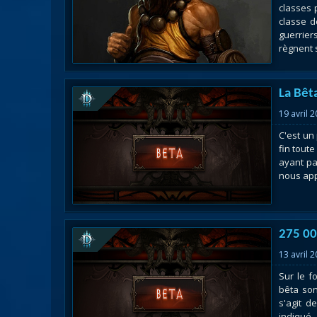
classes 
classe d
guerrier
règnent s
La Bêta
19 avril 
C'est un
fin tout
ayant pa
nous app
275 00
13 avril 
Sur le f
bêta son
s'agit d
indiqué 