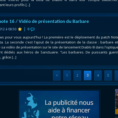
nt leurs profils [...]
note 16 / Vidéo de présentation du Barbare
|
2012 à 08:50
0
s pour vous aujourd'hui ! La première est le déploiement du patch Not
ta. La seconde c'est l'ajout de la présentation de la classe : barbare e
e sa vidéo de présentation sur le site de lancement Diablo III dans l'optiqu
t dédiés aux héros de Sanctuaire. "Les barbares. De puissants guerr
 grâce [...]
<
1
2
4
5
3