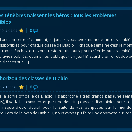
es ténèbres naissent les héros : Tous les Emblèmes
ibles
|
012 à 09:09
0
d l'ont annoncé récemment, si jamais vous avez manqué un des embl
 disponibles pour chaque classe de Diablo III, chaque semaine c'est le mo
ttraper. Sachez qu'il vous reste neufs jours pour créer le ou les embl
 aviez oubliés, et ainsi les débloquer en jeu ! Blizzard a en effet débl
s classes sur [...]
’horizon des classes de Diablo
|
012 à 11:30
0
e la sortie officielle de Diablo III s'approche à très grands pas (une sem
s), il va falloir commencer par une des cinq classes disponibles pour ce 
 risque d'être décisif pour la suite de vos péripéties sur le mond
e. Lors de la bêta de Diablo III, nous avons pu faire une approche sur ces [