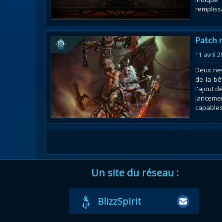
remplissa
Patch 
11 avril 
Deux new
de la bê
l'ajout d
lancemen
capables,
Un site du réseau :
BlizzSpirit