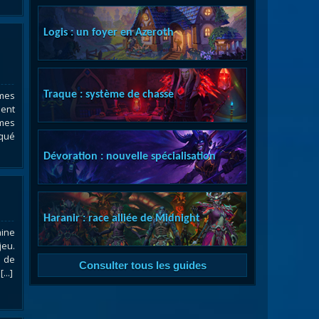
Logis : un foyer en Azeroth
èmes
Traque : système de chasse
ment
èmes
oqué
Dévoration : nouvelle spécialisation
Haranir : race alliée de Midnight
aine
jeu.
e de
Consulter tous les guides
...]