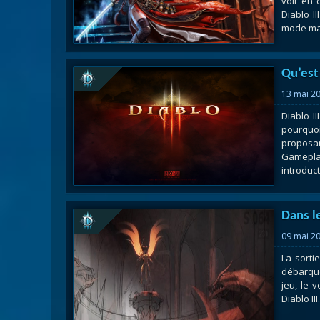
voir en 
Diablo I
mode mais
Qu’est 
13 mai 2
Diablo I
pourquo
proposan
Gameplay
introduct
Dans l
09 mai 2
La sorti
débarque
jeu, le 
Diablo II