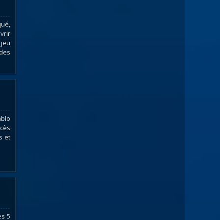
qué,
vrir
 jeu
 des
ablo
ccès
s et
es 5