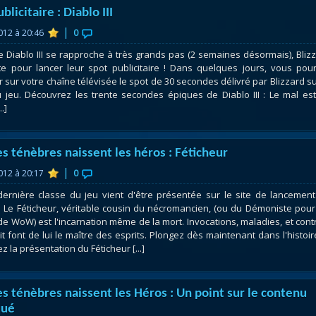
blicitaire : Diablo III
|
2012 à 20:46
0
e Diablo III se rapproche à très grands pas (2 semaines désormais), Bliz
te pour lancer leur spot publicitaire ! Dans quelques jours, vous pou
r sur votre chaîne télévisée le spot de 30 secondes délivré par Blizzard su
u jeu. Découvrez les trente secondes épiques de Diablo III : Le mal es
..]
es ténèbres naissent les héros : Féticheur
|
2012 à 20:17
0
dernière classe du jeu vient d'être présentée sur le site de lancemen
II. Le Féticheur, véritable cousin du nécromancien, (ou du Démoniste pour
de WoW) est l'incarnation même de la mort. Invocations, maladies, et cont
it font de lui le maître des esprits. Plongez dès maintenant dans l'histoir
 la présentation du Féticheur [...]
es ténèbres naissent les Héros : Un point sur le contenu
qué