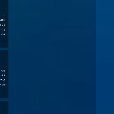
zard
rrez
r la
t de
t de
 les
rôle
e et