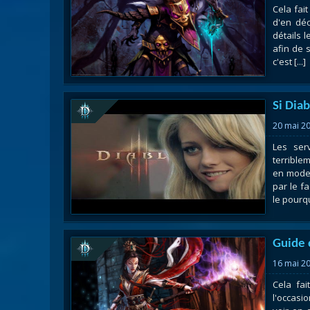
Cela fait
Nazj
d'en déc
Débl
détails 
afin de 
Assa
c'est [...]
Visi
Si Diab
20 mai 2
Les ser
terrible
en mode 
par le f
le pourqu
Guide 
16 mai 2
Cela fai
l'occasi