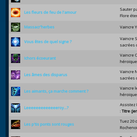
Sauter pa
Les fleurs de feu de l'amour
Flore éte
Massacr'herbes
Vaincre Y
Vaincre S
Vous êtes de quel signe ?
sacrées 
Vaincre 
Ichors écoeurant
héroïque
Vaincre N
Les âmes des disparus
sacrées 
Vaincre 
Les aimants, ça marche comment ?
héroïque
Assistez
Leeeeeeeeeeeeeroy...?
:
Titre
(
Je
Tuez 20 
Les p'tis ponts sont rouges
Rochenoi