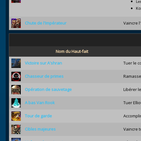
Les
Ko
Chute de l'Impérateur
Vaincre l
Nom du Haut-fait
Victoire sur A'shran
Tuer le c
Chasseur de primes
Ramasser 
Opération de sauvetage
Libérer l
A bas Van Rook
Tuer Elli
Tour de garde
Accomplir
Cibles majeures
Vaincre t