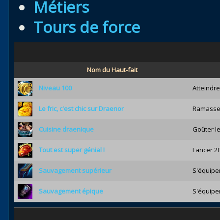
Métiers
Tours de force
Nom du Haut-fait
Niveau 100
Atteindre
Le fric, c'est chic sur Draenor
Ramasser
Cuisine draenique
Goûter l
Tout est super génial !
Lancer 2
Sauvagement supérieur
S'équipe
Sauvagement épique
S'équipe