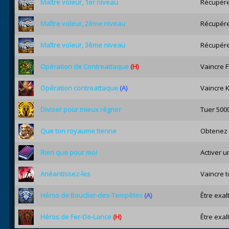
Maître voleur, 1er niveau
Récupére
Maître voleur, 2ème niveau
Récupére
Maître voleur, 3ème niveau
Récupére
Opération de Contreattaque
(H)
Vaincre F
Opération contreattaque
(A)
Vaincre K
Diviser pour mieux régner
Tuer 500
Que ton royaume tienne
Obtenez l
Rien que pour moi
Activer u
Anéantissez-les
Vaincre t
Héros de Bouclier-des-Tempêtes
(A)
Être exal
Héros de Fer-De-Lance
(H)
Être exal