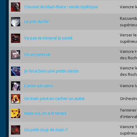
Creuset de Main-Noire : mode mythique
Vaincre 
Rassemble
Le prix du Fer
supérieu
Verser le
Va pas te minerai la santé
supérieu
Vaincre 
Un orc pressé
des Roch
Vaincre l
Je ferai bien une petite sieste
des Roch
L'acier est servi
Vaincre 
Un train peut en cacher un autre
Orchestre
Terminer
Mais oui, on a le temps
d'interv
Vaincre 
Un petit coup de main ?
supérieu