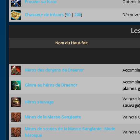
Prouver sa force
Obtenir l
Chasseur de trésors
(
50
|
200
)
Découvrez
Le
Nom du Haut-fait
Héros des donjons de Draenor
Accomplir
Accomplir
Gloire au héros de Draenor
plaines g
Vaincre 
Héros sauvage
sauvage)
Mines de la Masse-Sanglante
Vaincre 
Mines de scories de la Masse-Sanglante : Mode
Vaincre 
héroïque