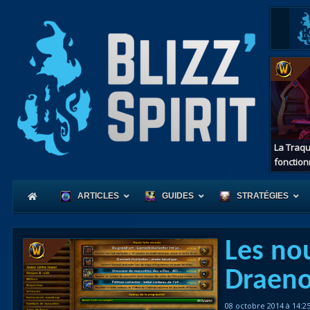
La Traqu
fonction
ARTICLES
GUIDES
STRATÉGIES
Les no
Coeur
Draeno
d'Azerot
08 octobre 2014 à 14:2