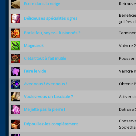
Ecrire dans la neige
Retrouve
Bénéficie
Délicieuses spécialités ogres
grillées 
Par le feu, soyez... fusionnés ?
Terminer 
Magmarok
Vaincre 
C'était tout à fait inutile
Pousser 
Faire le vide
Vaincre K
Avec nous ! Avec nous !
Obtenir 
Voulez-vous un fascicule ?
Activer s
Me jette pas la pierre !
Détruire
Conserver
Dépouillez-les complètement
Socretha