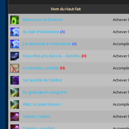
Nom du Haut-fait
Bienvenue en Draenor
Achever l
Au clair d'Ombrelune
(A)
Achever l
J'ai demandé à l'Ombrelune
(A)
Accomplir
Vous êtes pris dans le... Givrefeu
(H)
Achever l
Le Givrefeu, ça brûle
(H)
Accomplir
Sur la piste de l'ombre
Achever l
Du grabuge en Gorgrond
Achever l
Allez, un point bonus !
Accomplir
Talador, j'adore
Achever l
Talador, ça va fort
Accomplir