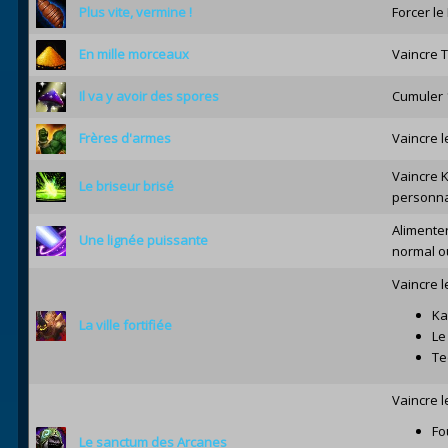
Plus vite, vermine !
Forcer le
En mille morceaux
Vaincre T
Il va y avoir des spores
Cumuler 
Frères d'armes
Vaincre 
Vaincre K
Le briseur brisé
personna
Alimenter
Une lignée puissante
normal o
Vaincre l
Ka
La ville fortifiée
Le
Te
Vaincre l
Fo
Le sanctum des Arcanes