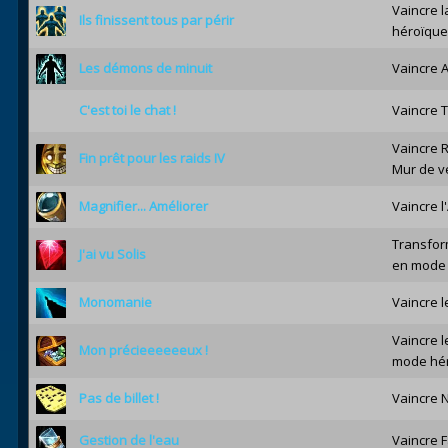
Vaincre 
Ils finissent tous par périr
héroïque
Les démons de minuit
Vaincre 
C'est toi le chat !
Vaincre 
Vaincre R
Fin prêt pour les raids IV
Mur de ve
Magnifier... Améliorer
Vaincre l
Transfor
J'ai vu Solis
en mode 
Monomanie
Vaincre 
Vaincre l
Mon précieeeeeeux !
mode hér
Pas de billet !
Vaincre N
Gestion de l'eau
Vaincre 