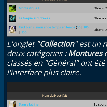
Montastique !
Obtenir 
La traque aux drakes
Obtenez 
Faut bien s'amuser de temps en temps
(
50
|
100
Obtenir 2
|
150
L'onglet "
Collection
" est un 
deux catégories :
Montures
classés en "Général" ont été
l'interface plus claire.
Nom du Haut-fait
Danse latrine
Se soulag