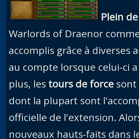
Races
Plein de
alliées
Explor
Warlords of Draenor comme 
des îles
accomplis grâce à diverses ac
Nazjat
Mécagon
au compte lorsque celui-ci a
Débloq
plus, les
tours de force
sont 
le vol
Assaut
dont la plupart sont l'acco
Uldum et
officielle de l'extension. Alo
Val
Vision
nouveaux hauts-faits dans 
horrifiqu