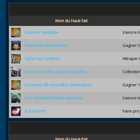
Nom du Haut-fait
Draenor domptée
Vaincre 
Charmeur de familiers
Gagner 5
Safari sur Draenor
Attraper
Il va nous falloir plus de baballes !
Collectio
Dresseur de mascottes draeniques
Gagner 1
Une sacrément belle aventure
Vaincre l
A la bourre
Faire pro
Nom du Haut-fait