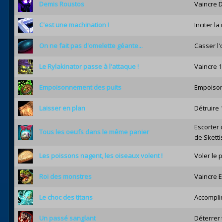
Demis Roustos
Vaincre D
C'est une machination !
Inciter l
On ne fait pas d'omelette géante...
Casser l'
Le Rylakinator passe à l'attaque !
Vaincre 1
Empoisonnement des puits
Empoisonn
Laisser en plan
Détruire 
Escorter 
Tous les oeufs dans le même panier
de Sketti
Les poissons nagent, les oiseaux volent !
Voler le 
Roi des monstres
Vaincre E
Le choc des titans
Accomplir
Un passé sanglant
Déterrer 