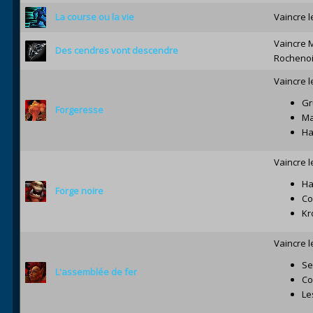
La course ou la vie
Vaincre l
Vaincre M
Des cendres vont descendre
Rochenoi
Vaincre l
Gr
Forgeresse
Ma
Ha
Vaincre l
Ha
Forge noire
Co
Kr
Vaincre l
Se
L'assemblée de fer
Co
Le